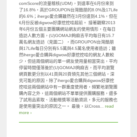
comScore的流量稽核(UDM)，到達率在6月份來到
了16.8%，高於GROUPON台灣酷朋的8.0%及17Life
的6.6%；ihergo愛合購雖然在3月份達到4.1%，但在
6月份反被digwow好康挖挖哇超前。 接著觀察2013
年6月份五個主要團購網站網友的使用情形，在每日
造訪人數方面，(U)GOMAJI夠麻吉平均每日有15.7
萬名網友造訪（見圖二），而GROUPON台灣酷朋
與17Life每日分別有5.5萬與4.5萬名使用者造訪；雖
然ihergo愛合購與digwow好康挖挖哇的網友人數較
少，但這兩個網站的單一網友使用量相當突出，平均
停留時間僅落後於(U)GOMAJI夠麻吉，而平均瀏覽
網頁數更分別以41頁與20頁領先其他三個網站，深
究可能的原因，除了ihergo愛合購與digwow好康挖
挖哇這兩個網站中有一群重度使用者，頻繁地瀏覽團
購內容之外，這兩個網站不單單提供團購服務，還多
了試用品索取、活動贈獎等活動資訊，多元的服務也
是使用量突出的原因之一。 最後，以Cross...
read
more ›