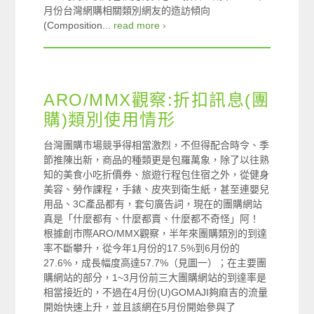
月份台灣網購相關類別網友的造訪傾向
(Composition...
read more ›
ARO/MMX觀察:折扣訊息(團
購)類別使用情形
台灣團購市場競爭得相當激烈，不但得配合時令、季
節推陳出新，商品的種類更是包羅萬象，除了以往熟
知的美食小吃折價券、旅遊行程包住宿之外，從健身
美容、勞作課程，手錶、皮夾到衛生紙，甚至連嬰兒
用品、3C產品都有，套句廣告詞，現在的團購網站
真是「什麼都有、什麼都賣、什麼都不奇怪」阿！
根據創市際ARO/MMX觀察，半年來團購類別的到達
率不斷攀升，從今年1月份的17.5%到6月份的
27.6%，成長幅度高達57.7%（見圖一）；在主要團
購網站的部分，1~3月份前三大團購網站的到達率是
相當接近的，不過在4月份(U)GOMAJI夠麻吉的流量
開始快速上升，並且該網在5月份開始參與了