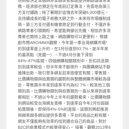
院拍板決定金融與非金融業者都能提供網路儲值等業
務，經濟部也預定在年底前訂定專法，完善地為第三
方支付鋪路；除了著眼於這塊去年突破6,000億元，
且持續成長的電子商務大餅之外，未來待市場機制成
熟，第三方支付還有機會跨足到行動支付，不僅許多
網路業者引頸期盼，希望能夠搶佔先機，相信許多消
費者也期待上路之後，網路購物可以更便利。 根據
創市際ARO/MMX觀察，今年第一季台灣網購市場*
的到達率是上升的，在3月份達到93.7%，是半年來
的最高點（見圖一），不過4月份後下滑到
84%~87%區間。四個網購相關類別中，折扣訊息類
別到達率較低，但半年來不斷爬升，與團購網站不斷
推陳出新、吸引眾多網友前來撿便宜有關；零售類、
比價購物類與拍賣類的趨勢則與整體網購市場較為接
近，零售類半年來到達率平均為82.7%，較其他三個
類別高，比價購物類別與拍賣類別一直以來得到達率
都相近，不過以今年上半年的趨勢看來，比價購物類
別網站較受台灣網友青睞，到達率自今年2月份超越
拍賣類後，即保持4%~5%的差距，該類別興起推測
與越來越多網站提供多賣場、平台的商品比較有關，
網友不僅能夠有效率的找到適合自己的商品，對於
B2C的商業模式也較覺得安心。 接著，觀察2013年6