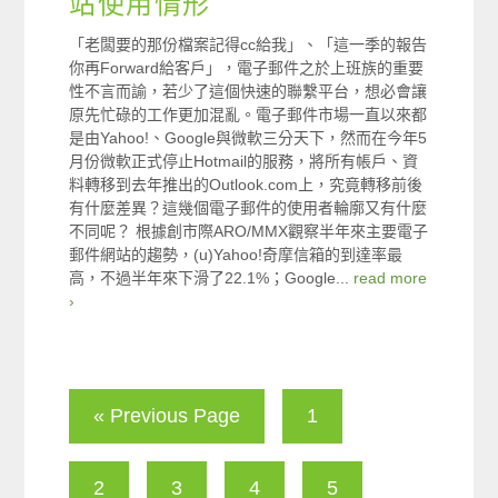
站使用情形
「老闆要的那份檔案記得cc給我」、「這一季的報告
你再Forward給客戶」，電子郵件之於上班族的重要
性不言而諭，若少了這個快速的聯繫平台，想必會讓
原先忙碌的工作更加混亂。電子郵件市場一直以來都
是由Yahoo!、Google與微軟三分天下，然而在今年5
月份微軟正式停止Hotmail的服務，將所有帳戶、資
料轉移到去年推出的Outlook.com上，究竟轉移前後
有什麼差異？這幾個電子郵件的使用者輪廓又有什麼
不同呢？ 根據創市際ARO/MMX觀察半年來主要電子
郵件網站的趨勢，(u)Yahoo!奇摩信箱的到達率最
高，不過半年來下滑了22.1%；Google...
read more
›
« Previous Page
1
2
3
4
5