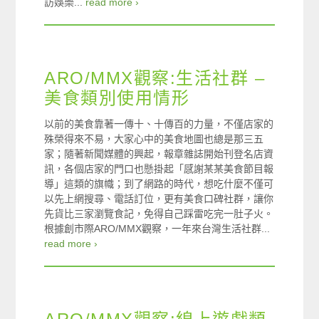
訪娛樂...
read more ›
ARO/MMX觀察:生活社群 –
美食類別使用情形
以前的美食靠著一傳十、十傳百的力量，不僅店家的
殊榮得來不易，大家心中的美食地圖也總是那三五
家；隨著新聞媒體的興起，報章雜誌開始刊登名店資
訊，各個店家的門口也懸掛起「感謝某某美食節目報
導」這類的旗幟；到了網路的時代，想吃什麼不僅可
以先上網搜尋、電話訂位，更有美食口碑社群，讓你
先貨比三家瀏覽食記，免得自己踩雷吃完一肚子火。
根據創市際ARO/MMX觀察，一年來台灣生活社群...
read more ›