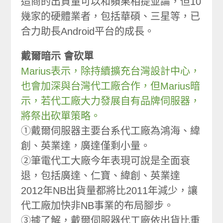
造商的出貨量可以和蘋果相提並論，但10
幾家的硬體業者，包括華碩、三星等，已
合力助長Android平台的成長。
戴爾暗示 會砍單
Marius表示，除持續擴充台灣設計中心，
也會加深與台灣代工廠合作，但Marius暗
示，若代工廠大力發展自有品牌伺服器，
將祭出砍單策略。
①戴爾伺服器主要台系代工廠為鴻海、緯
創、英業達，廣達僅剩小量。
②筆電代工大廠今年表現可說是全面衰
退，包括廣達、仁寶、緯創、英業達
2012年NB出貨量都將比2011年減少，讓
代工廠加快非NB事業的布局腳步。
③據了解，戴爾伺服器代工廠依出貨比重