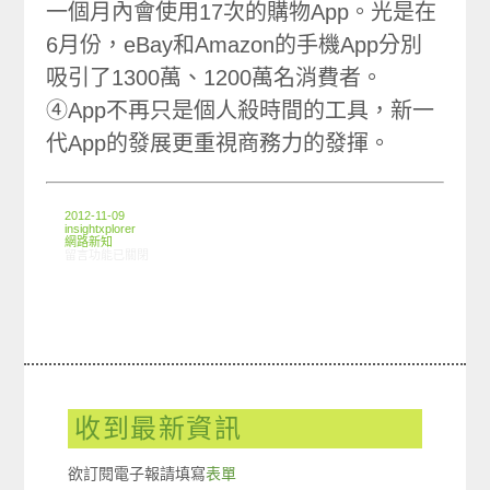
一個月內會使用17次的購物App。光是在
6月份，eBay和Amazon的手機App分別
吸引了1300萬、1200萬名消費者。
④App不再只是個人殺時間的工具，新一
代App的發展更重視商務力的發揮。
2012-11-09
insightxplorer
網路新知
在〈11/01-11/07網路新聞〉中
留言功能已關閉
收到最新資訊
欲訂閱電子報請填寫
表單