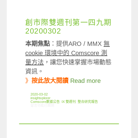
創市際雙週刊第一四九期
20200302
本期焦點
：提供ARO / MMX
無
cookie 環境中的 Comscore 測
量方法
，讓您快速掌握市場動態
資訊。
》
按此放大閱讀
Read more
2020-03-02
insightxplorer
Comscore數據公告
,
IX 雙週刊
,
整合研究報告
在〈創市際雙週刊第一四九期 20200302〉中
留言功能已關閉