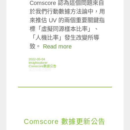
Comscore 認為這個問題來自
於我們行動數據方法論中，用
來推估 UV 的兩個重要關鍵指
標「虛擬同源樣本比率」、
「人機比率」發生改變所導
致。
Read more
2022-05-04
insightxplorer
Comscore數據公告
在〈iOS 方法論更新 FAQ〉中
留言功能已關閉
Comscore 數據更新公告