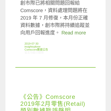
創市際已將相關問題回報給
Comscore，資料處理問題將在
2019 年 7 月修復，本月份正確
資料數據，創市際將持續追蹤並
向用戶回報進度。
Read more
2019-07-30
insightxplorer
Comscore數據公告
在〈《公告》三立媒體集團 ([P] Sanlih Media Group) 行動數據遭低估〉
留言功能已關閉
《公告》Comscore
2019年2月零售(Retail)
類別數據戡誤聲明