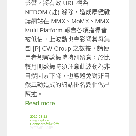
影響，將有效 URL 視為
NEDOM (註) 濾除，造成康健雜
誌網站在 MMX、MoMX、MMX
Multi-Platform 報告各項指標皆
被低估，此波動也會影響其母集
團 [P] CW Group 之數據，請使
用者觀察數據時特別留意，於比
較月間數據時須注意此波動為非
自然因素下降，也應避免對非自
然異動造成的網站排名變化做出
陳述。
Read more
2019-03-12
insightxplorer
Comscore數據公告
在〈《公告》Comscore 2019 年 1 月康健雜誌網站數據波動聲明〉中
留言功能已關閉