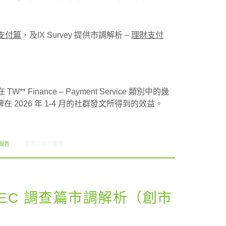
支付篇
，及IX Survey 提供市調解析 –
理財支付
W** Finance – Payment Service 類別中的幾
2026 年 1-4 月的社群發文所得到的效益。
在〈電子支付篇與理財支付篇市調解析（創市際雙週刊第291期）〉中
報告
留言功能已關閉
EC 調查篇市調解析（創市