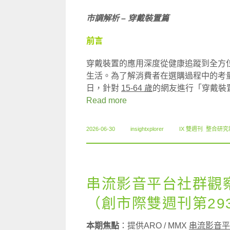
市調解析 – 穿戴裝置篇
前言
穿戴裝置的應用深度從健康追蹤到全方
生活。為了解消費者在選購過程中的考量與期望，
日，針對
15-64 歲
的網友進行「穿戴裝置
Read more
2026-06-30
insightxplorer
IX 雙週刊
,
整合研究
串流影音平台社群觀
（創市際雙週刊第29
本期焦點
：提供ARO / MMX
串流影音平