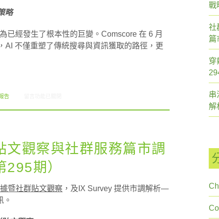
戰
 策略
社
已經發生了根本性的巨變。Comscore 在 6 月
篇
中提到，AI 不僅重塑了傳統搜尋與資訊獲取的路徑，更
穿
2
串
在〈Comscore AI 報告摘要 & 立視科技 AI 策略與體育賽事篇市調解析（創市際
報告
留言功能已關閉
解
貼文觀察與社群服務篇市調
295期）
Ch
據暨社群貼文觀察
，及IX Survey 提供市調解析—
訊。
C