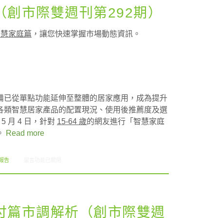
創市際雙週刊第292期）
智慧家庭篇
，讓您快速掌握市場動態資訊。
備已從單點功能延伸至整體的居家應用，成為提升
各類智慧居家產品的配置現況、使用後推薦度及選
 5 月 4 日，針對
15-64 歲
的網友進行「智慧家庭
。
Read more
在〈智慧家庭篇市調解析（創市際雙週刊第292期）〉中
報告
留言功能已關閉
付篇市調解析（創市際雙週