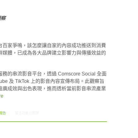
觀察
台百家爭鳴，該怎麼讓自家的內容成功推送到消費
群媒體，已成為各大品牌建立影響力與傳播效益的
流影音平台，透過 Comscore Social 全面
ouTube 及 TikTok 上的影音內容宣傳布局。此觀察旨
推廣成效與出色表現，進而透析當前影音串流產業
re
在〈串流影音平台社群觀察與線上影音篇市調解析（創市際雙週刊第293期）〉中
報告
留言功能已關閉