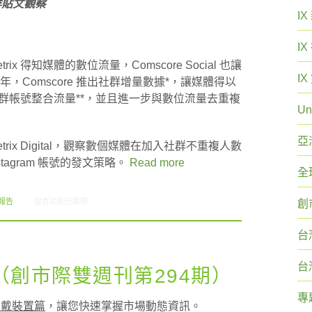
社群貼文觀察
I
I
rix 得知媒體的數位流量，Comscore Social 也讓
I
年，Comscore 推出社群增量數據*，讓媒體得以
中揭露其社群帳號整合流量**，並且進一步與數位流量去重複
Un
亞
etrix Digital，觀察數個媒體在加入社群不重複人數
agram 帳號的發文策略。
Read more
全
在〈社群增量數據暨社群貼文觀察與社群服務篇市調解析（創市際雙週刊第295期
報告
留言功能已關閉
創
台
台
創市際雙週刊第294期）
專
穿戴裝置篇
，讓您快速掌握市場動態資訊。