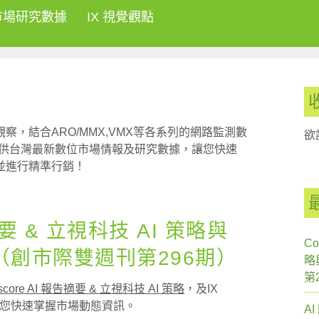
市場研究數據
IX 視覺觀點
，結合ARO/MMX,VMX等各系列的網路監測數
欲
析，提供台灣最新數位市場情報及研究數據，讓您快速
並進行精準行銷！
摘要 & 立視科技 AI 策略與
Co
創市際雙週刊第296期）
略
第
score AI 報告摘要 & 立視科技 AI 策略
，及IX
您快速掌握市場動態資訊。
A