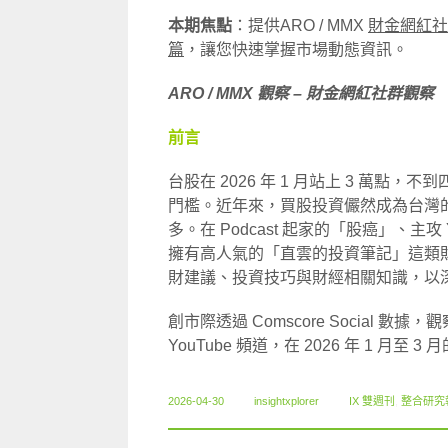
本期焦點
：提供ARO / MMX
財金網紅社
篇
，讓您快速掌握市場動態資訊。
ARO / MMX 觀察 – 財金網紅社群觀察
前言
台股在 2026 年 1 月站上 3 萬點，不
門檻。近年來，買股投資儼然成為台灣
多。在 Podcast 起家的「股癌」、主攻 Y
擁有高人氣的「直雲的投資筆記」這類財金網紅
財建議、投資技巧與財經相關知識，以
創市際透過 Comscore Social 數據
YouTube 頻道，在 2026 年 1 月至 3
2026-04-30
insightxplorer
IX 雙週刊
,
整合研究