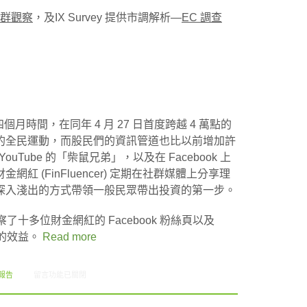
群觀察
，及IX Survey 提供市調解析—
EC 調查
到四個月時間，在同年 4 月 27 日首度跨越 4 萬點的
的全民運動，而股民們的資訊管道也比以前增加許
ouTube 的「柴鼠兄弟」，以及在 Facebook 上
 (FinFluencer) 定期在社群媒體上分享理
深入淺出的方式帶領一般民眾帶出投資的第一步。
，觀察了十多位財金網紅的 Facebook 粉絲頁以及
 月的效益。
Read more
在〈財金網紅社群觀察與 EC 調查篇市調解析（創市際雙週刊第290期）〉中
報告
留言功能已關閉