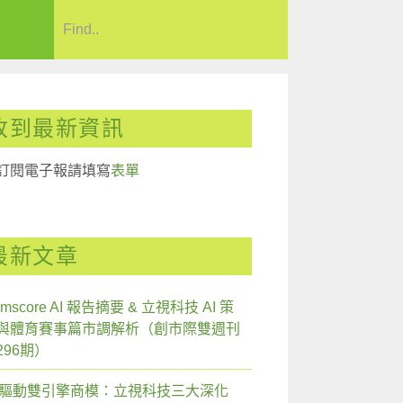
收到最新資訊
訂閱電子報請填寫
表單
最新文章
mscore AI 報告摘要 & 立視科技 AI 策
與體育賽事篇市調解析（創市際雙週刊
296期）
I 驅動雙引擎商模：立視科技三大深化