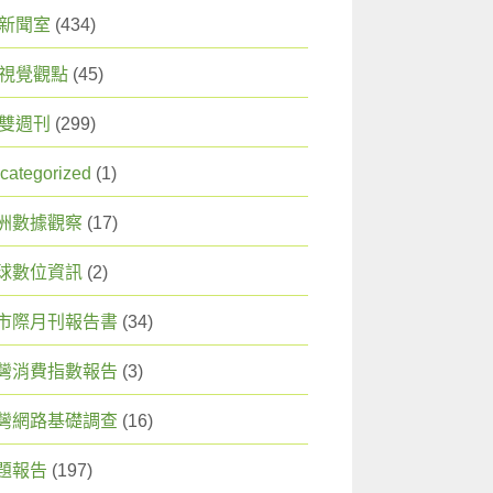
X 新聞室
(434)
X 視覺觀點
(45)
X 雙週刊
(299)
categorized
(1)
洲數據觀察
(17)
球數位資訊
(2)
）〉中
市際月刊報告書
(34)
灣消費指數報告
(3)
灣網路基礎調查
(16)
題報告
(197)