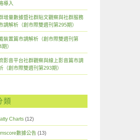
略導入
群增量數據暨社群貼文觀察與社群服務
市調解析（創市際雙週刊第295期）
戴裝置篇市調解析（創市際雙週刊第
94期）
流影音平台社群觀察與線上影音篇市調
雙週刊第296期）〉中
析（創市際雙週刊第293期）
分類
atty Charts
(12)
omscore數據公告
(13)