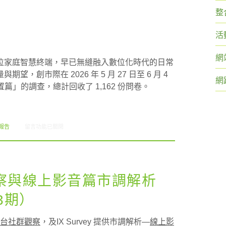
整
活
網
位家庭智慧終端，早已無縫融入數位化時代的日常
創市際在 2026 年 5 月 27 日至 6 月 4
網
篇」的調查，總計回收了 1,162 份問卷。
在〈穿戴裝置篇市調解析（創市際雙週刊第294期）〉中
報告
留言功能已關閉
察與線上影音篇市調解析
3期）
台社群觀察
，及IX Survey 提供市調解析—
線上影