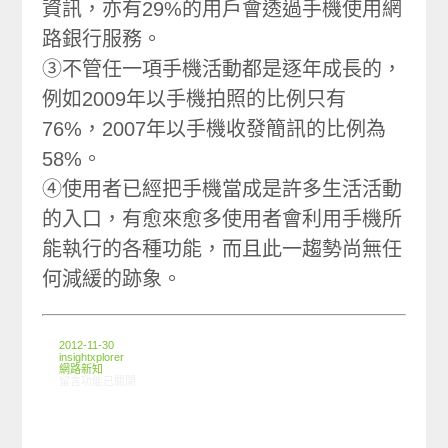
資訊，亦有29%的用戶會透過手機使用網
路銀行服務。
③不管任一項手機活動都是逐年成長的，
例如2009年以手機拍照的比例只有
76%，2007年以手機收發簡訊的比例為
58%。
④使用者已經把手機當成是許多生活活動
的入口，有愈來愈多使用者會利用手機所
能執行的各種功能，而且此一趨勢尚無任
何減緩的跡象。
2012-11-30
insightxplorer
網路新知
在〈11/22-11/28網路新聞〉中
留言功能已關閉