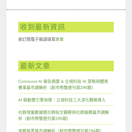
收到最新資訊
欲訂閱電子報請填寫
表單
最新文章
Comscore AI 報告摘要 & 立視科技 AI 策略與體育
賽事篇市調解析（創市際雙週刊第296期）
AI 驅動雙引擎商模：立視科技三大深化戰略導入
社群增量數據暨社群貼文觀察與社群服務篇市調解
析（創市際雙週刊第295期）
穿戴裝置篇市調解析（創市際雙週刊第294期）