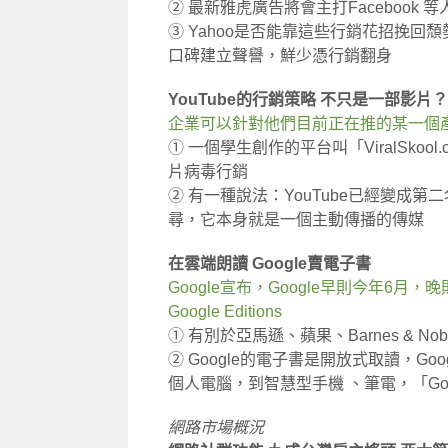
② 最新雅虎廣告將會主打Facebook
③ Yahoo是否能靠這些行銷花招挽
口碑建立聲譽，鮮少憑行銷翻身
YouTube的行銷策略 不只是一部影片？
企業可以針對他們目前正在推的某一個
① 一個學生創作的平台叫「ViralSko
片病毒行銷
② 有一種說法：YouTube已經變成
尋，它本身就是一個主動傳播的傳媒
在雲端朗讀 Google賣電子書
Google宣布，Google早則今年6
Google Editions
① 有別於亞馬遜、蘋果、Barnes & N
② Google的電子書是開放式取讀，G
個人電腦，到智慧型手機 、筆電，「Goo
網路市場概況