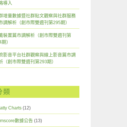
略導入
群增量數據暨社群貼文觀察與社群服務
市調解析（創市際雙週刊第295期）
戴裝置篇市調解析（創市際雙週刊第
94期）
流影音平台社群觀察與線上影音篇市調
析（創市際雙週刊第293期）
分類
atty Charts
(12)
omscore數據公告
(13)