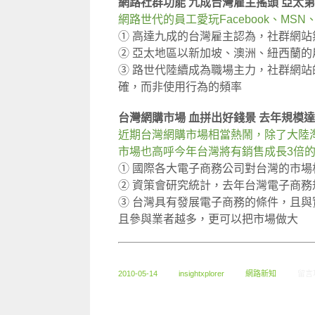
網路社群功能 九成台灣雇主搖頭 亞太
網路世代的員工愛玩Facebook、MSN
① 高達九成的台灣雇主認為，社群網
② 亞太地區以新加坡、澳洲、紐西蘭
③ 路世代陸續成為職場主力，社群網
確，而非使用行為的頻率
台灣網購市場 血拼出好錢景 去年規模達
近期台灣網購市場相當熱鬧，除了大陸
市場也高呼今年台灣將有銷售成長3倍
① 國際各大電子商務公司對台灣的市
② 資策會研究統計，去年台灣電子商務規
③ 台灣具有發展電子商務的條件，且
且參與業者越多，更可以把市場做大
在〈5
2010-05-14
insightxplorer
網路新知
留言