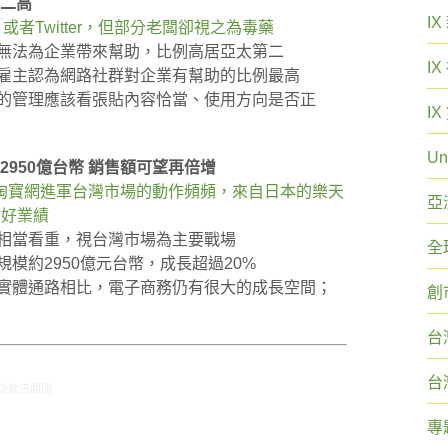
第二高
I
、或者Twitter，但部分老闆卻視之為毒藥
站無法為企業帶來幫助，比例高居亞太第二
I
的雇主認為網路社群對企業有幫助的比例最高
站的管理應該看張貼內容恰當、使用方向是否正
I
Un
2950億台幣 銷售額可望再倍增
淘寶網進軍台灣市場的動作頻頻，來自日本的樂天
亞
的好業績
場相當看重，視台灣市場為主要戰場
全
模約2950億元台幣，成長超過20%
與實體通路相比，電子商務仍有很大的成長空間；
創
台
台
/6-5/12網路新聞〉中
功能已關閉
專