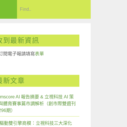
收到最新資訊
訂閱電子報請填寫
表單
最新文章
mscore AI 報告摘要 & 立視科技 AI 策
與體育賽事篇市調解析（創市際雙週刊
296期）
I 驅動雙引擎商模：立視科技三大深化