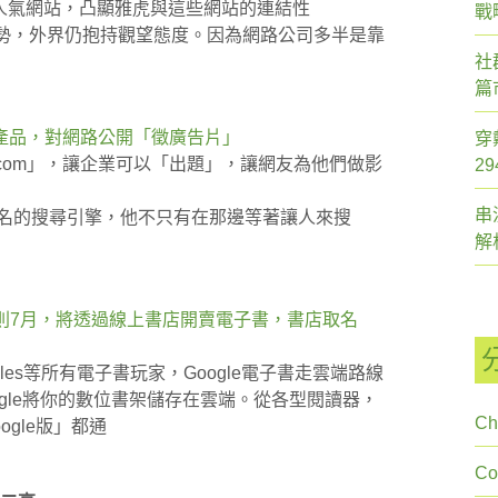
 等人氣網站，凸顯雅虎與這些網站的連結性
戰
回頹勢，外界仍抱持觀望態度。因為網路公司多半是靠
社
篇
產品，對網路公開「徵廣告片」
穿
ol.com」，讓企業可以「出題」，讓網友為他們做影
2
串
第二名的搜尋引擎，他不只有在那邊等著讓人來搜
解
月，晚則7月，將透過線上書店開賣電子書，書店取名
obles等所有電子書玩家，Google電子書走雲端路線
oogle將你的數位書架儲存在雲端。從各型閱讀器，
Ch
gle版」都通
C