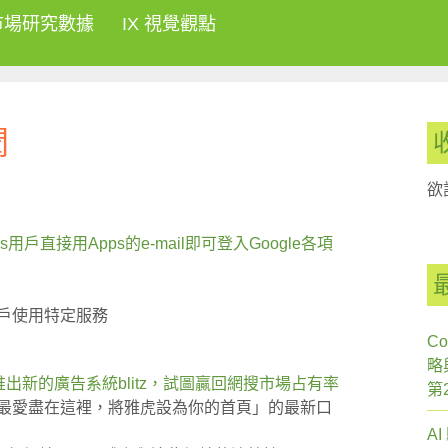
市場研究數據
IX 視覺觀點
聞
欲
ps用戶直接用Apps的e-mail即可登入Google各項
戶使用特定服務
Co
略
推出新的廣告系統blitz，試圖贏回網搜市場占有率
第
的最愛盡在這裡，將雅虎設為你的首頁」的最新口
A