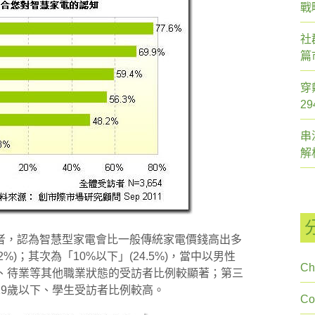
戰
社
篇
穿
2
串
解
者，認為智慧型家電會比一般傳統家電價錢高出多
2%)；其次為「10%以下」(24.5%)，當中以男性
Ch
休、待業等其他職業狀態的受訪者比例較顯著；第三
齡在19歲以下、學生受訪者比例較高。
C