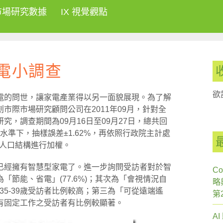
市場研究數據
IX 視覺觀點
電小調查
欲
電的問世，讓家電產業得以另一面貌展現。為了解
市際市場研究顧問公司在2011年09月，針對全
，調查期間為09月16日至09月27日，總共回
心水準下，抽樣誤差±1.62%，再依照行政院主計處
齡人口結構進行加權。
已經擁有智慧型家電了。進一步詢問受訪者對於智
Co
節能、省電」(77.6%)；其次為「會視情況自
略
在35-39歲受訪者比例較高；第三為「可從遠端遙
第
9歲和有固定工作之受訪者有比例較顯著。
A