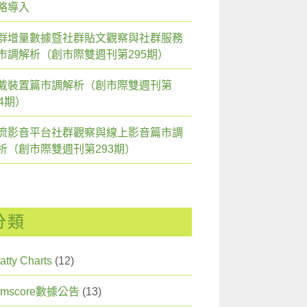
略導入
群增量數據暨社群貼文觀察與社群服務
市調解析（創市際雙週刊第295期）
戴裝置篇市調解析（創市際雙週刊第
94期）
流影音平台社群觀察與線上影音篇市調
析（創市際雙週刊第293期）
分類
atty Charts
(12)
omscore數據公告
(13)