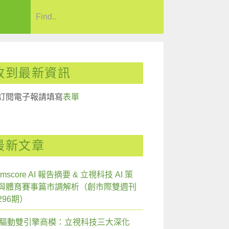
收到最新資訊
訂閱電子報請填寫
表單
最新文章
mscore AI 報告摘要 & 立視科技 AI 策
與體育賽事篇市調解析（創市際雙週刊
296期）
I 驅動雙引擎商模：立視科技三大深化