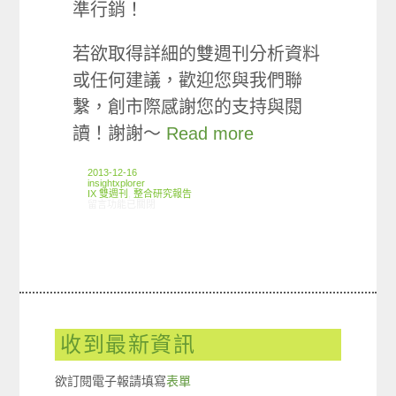
準行銷！
若欲取得詳細的雙週刊分析資料
或任何建議，歡迎您與我們聯
繫，創市際感謝您的支持與閱
讀！謝謝～
Read more
2013-12-16
insightxplorer
IX 雙週刊
,
整合研究報告
在〈創市際雙週刊第七期 20131216〉中
留言功能已關閉
收到最新資訊
欲訂閱電子報請填寫
表單