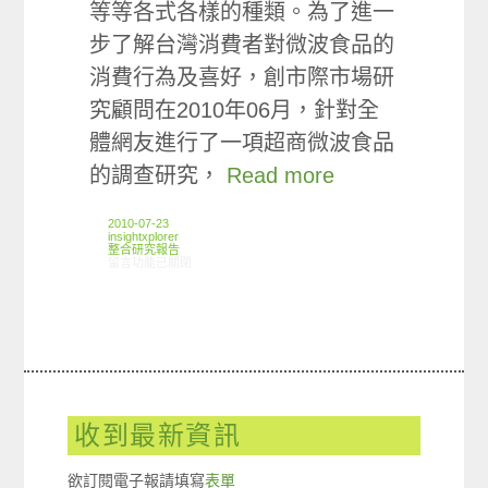
等等各式各樣的種類。為了進一
步了解台灣消費者對微波食品的
消費行為及喜好，創市際市場研
究顧問在2010年06月，針對全
體網友進行了一項超商微波食品
的調查研究，
Read more
2010-07-23
insightxplorer
整合研究報告
在〈研究案例: 超商微波食品小調查〉中
留言功能已關閉
收到最新資訊
欲訂閱電子報請填寫
表單