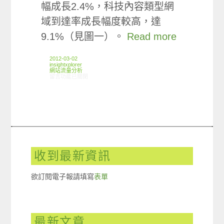
幅成長2.4%，科技內容類型網
域到達率成長幅度較高，達
9.1%（見圖一）。
Read more
2012-03-02
insightxplorer
網站流量分析
在〈ARO觀察:科技相關網站使用狀況〉中
留言功能已關閉
收到最新資訊
欲訂閱電子報請填寫
表單
最新文章