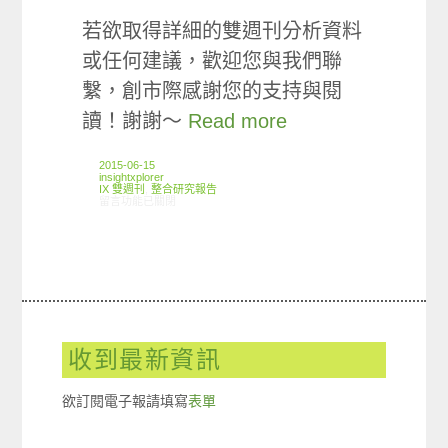
若欲取得詳細的雙週刊分析資料
或任何建議，歡迎您與我們聯
繫，創市際感謝您的支持與閱
讀！謝謝～
Read more
2015-06-15
insightxplorer
IX 雙週刊
,
整合研究報告
在〈創市際雙週刊第四十二期 20150615〉中
留言功能已關閉
收到最新資訊
欲訂閱電子報請填寫
表單