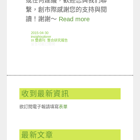
或任何建議，歡迎您與我們聯
繫，創市際感謝您的支持與閱
讀！謝謝～
Read more
2015-04-30
insightxplorer
IX 雙週刊
,
整合研究報告
在〈創市際雙週刊第三十九期 20150430〉中
留言功能已關閉
收到最新資訊
欲訂閱電子報請填寫
表單
最新文章