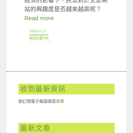
經濟的影響下，民眾對於交友網
站的興趣度是否越來越高呢？
Read more
2009-07-17
insightxplorer
網站流量分析
在〈ARO觀察：交友網站的使用趨勢〉中
留言功能已關閉
收到最新資訊
欲訂閱電子報請填寫
表單
最新文章