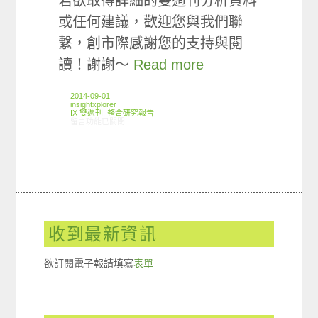
若欲取得詳細的雙週刊分析資料
或任何建議，歡迎您與我們聯
繫，創市際感謝您的支持與閱
讀！謝謝～
Read more
2014-09-01
insightxplorer
IX 雙週刊
,
整合研究報告
在〈創市際雙週刊第二十四期 20140901〉中
留言功能已關閉
收到最新資訊
欲訂閱電子報請填寫
表單