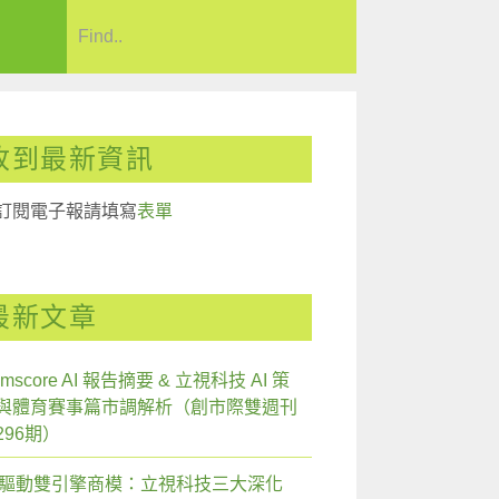
收到最新資訊
訂閱電子報請填寫
表單
最新文章
mscore AI 報告摘要 & 立視科技 AI 策
與體育賽事篇市調解析（創市際雙週刊
296期）
I 驅動雙引擎商模：立視科技三大深化