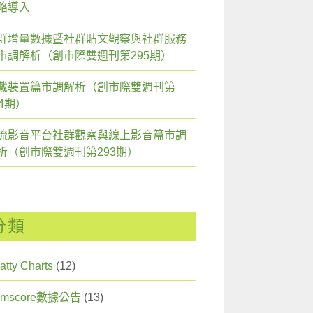
略導入
群增量數據暨社群貼文觀察與社群服務
市調解析（創市際雙週刊第295期）
戴裝置篇市調解析（創市際雙週刊第
94期）
流影音平台社群觀察與線上影音篇市調
析（創市際雙週刊第293期）
分類
atty Charts
(12)
omscore數據公告
(13)