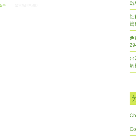
戰
在〈創市際雙週刊第二十六期 20140930〉中
報告
留言功能已關閉
社
篇
穿
2
串
解
Ch
C