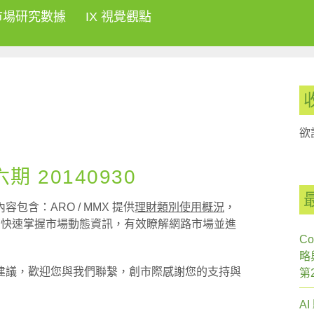
市場研究數據
IX 視覺觀點
欲
 20140930
含：ARO / MMX 提供
理財類別使用概況
，
您快速掌握市場動態資訊，有效瞭解網路市場並進
Co
略
建議，歡迎您與我們聯繫，創市際感謝您的支持與
第
A