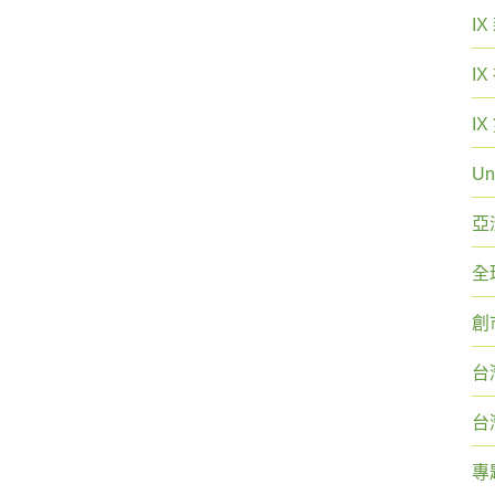
I
I
I
Un
亞
全
創
台
台
專