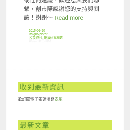
或任何建議，歡迎您與我們聯
繫，創市際感謝您的支持與閱
讀！謝謝～
Read more
2015-09-30
insightxplorer
IX 雙週刊
,
整合研究報告
在〈創市際雙週刊第四十九期 20150930〉中
留言功能已關閉
收到最新資訊
欲訂閱電子報請填寫
表單
最新文章