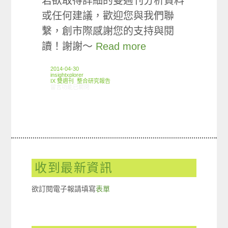
若欲取得詳細的雙週刊分析資料
或任何建議，歡迎您與我們聯
繫，創市際感謝您的支持與閱
讀！謝謝～
Read more
2014-04-30
insightxplorer
IX 雙週刊
,
整合研究報告
在〈創市際雙週刊第十六期 20140430〉中
留言功能已關閉
收到最新資訊
欲訂閱電子報請填寫
表單