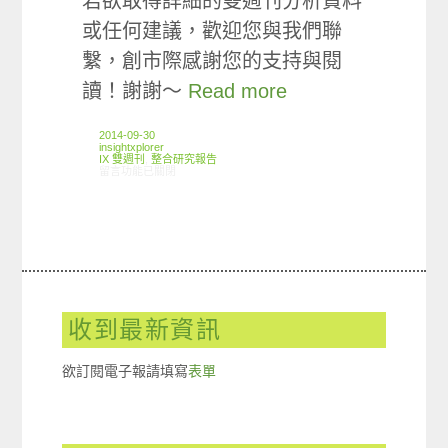
若欲取得詳細的雙週刊分析資料
或任何建議，歡迎您與我們聯
繫，創市際感謝您的支持與閱
讀！謝謝～
Read more
2014-09-30
insightxplorer
IX 雙週刊
,
整合研究報告
在〈創市際雙週刊第二十六期 20140930〉中
留言功能已關閉
收到最新資訊
欲訂閱電子報請填寫
表單