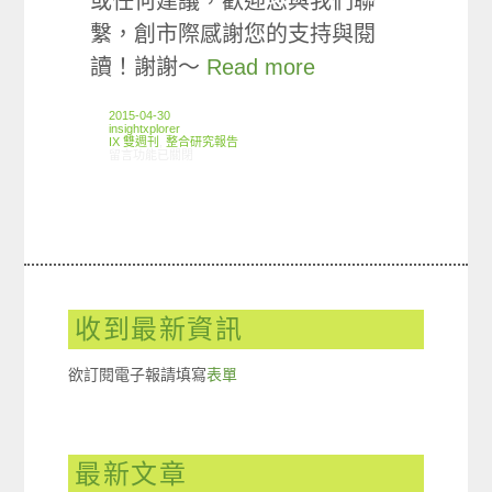
或任何建議，歡迎您與我們聯
繫，創市際感謝您的支持與閱
讀！謝謝～
Read more
2015-04-30
insightxplorer
IX 雙週刊
,
整合研究報告
在〈創市際雙週刊第三十九期 20150430〉中
留言功能已關閉
收到最新資訊
欲訂閱電子報請填寫
表單
最新文章