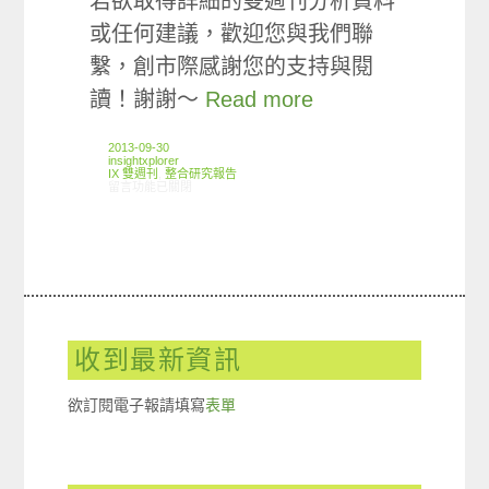
若欲取得詳細的雙週刊分析資料
或任何建議，歡迎您與我們聯
繫，創市際感謝您的支持與閱
讀！謝謝～
Read more
2013-09-30
insightxplorer
IX 雙週刊
,
整合研究報告
在〈創市際雙週刊第二期 20130930〉中
留言功能已關閉
收到最新資訊
欲訂閱電子報請填寫
表單