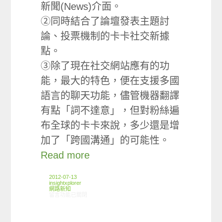
新聞(News)介面。
②同時結合了論壇發表主題討
論、投票機制的卡卡社交新據
點。
③除了現在社交網站應有的功
能，最大的特色，便在支援多國
語言的聊天功能，儘管機器翻譯
有點「詞不達意」，但對粉絲遍
布全球的卡卡來說，多少還是增
加了「跨國溝通」的可能性。
Read more
2012-07-13
insightxplorer
網路新知
在〈07/05-07/11網路新聞〉中
留言功能已關閉