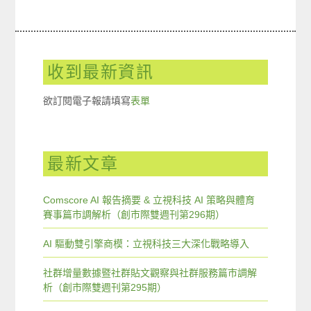
收到最新資訊
欲訂閱電子報請填寫
表單
最新文章
Comscore AI 報告摘要 & 立視科技 AI 策略與體育
賽事篇市調解析（創市際雙週刊第296期）
AI 驅動雙引擎商模：立視科技三大深化戰略導入
社群增量數據暨社群貼文觀察與社群服務篇市調解
析（創市際雙週刊第295期）