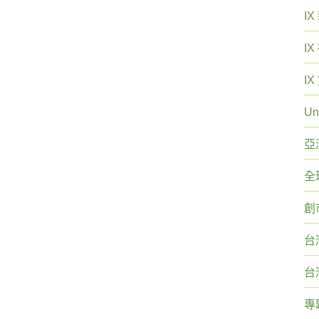
I
I
I
Un
亞
全
創
台
台
專