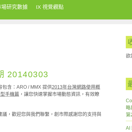
市場研究數據
IX 視覺觀點
欲
20140303
：ARO / MMX 提供
2013年台灣網路使用概
慧型手機篇
，讓您快速掌握市場動態資訊，有效瞭
Co
略
建議，歡迎您與我們聯繫，創市際感謝您的支持與
第
A