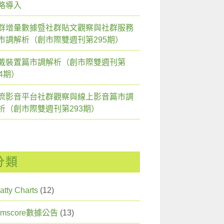
略導入
群增量數據暨社群貼文觀察與社群服務
市調解析（創市際雙週刊第295期）
戴裝置篇市調解析（創市際雙週刊第
94期）
流影音平台社群觀察與線上影音篇市調
析（創市際雙週刊第293期）
分類
atty Charts
(12)
omscore數據公告
(13)