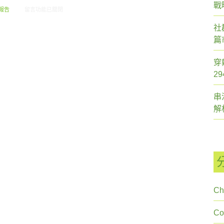
戰
在〈創市際雙週刊第十二期 20140303〉中
報告
留言功能已關閉
社
篇
穿
2
串
解
Ch
C