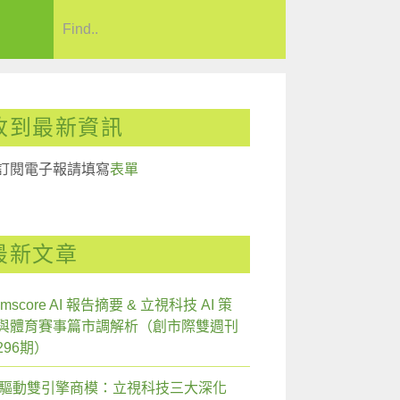
收到最新資訊
訂閱電子報請填寫
表單
最新文章
mscore AI 報告摘要 & 立視科技 AI 策
與體育賽事篇市調解析（創市際雙週刊
296期）
I 驅動雙引擎商模：立視科技三大深化