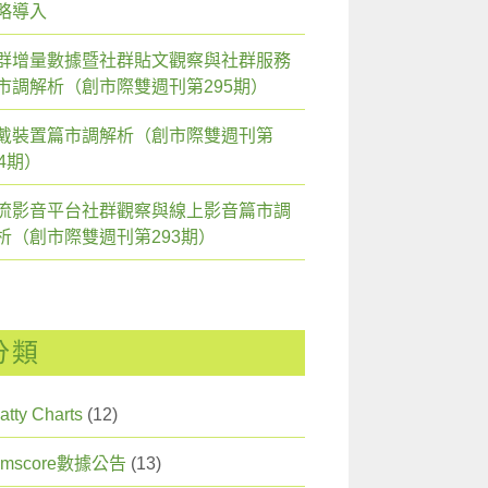
略導入
群增量數據暨社群貼文觀察與社群服務
市調解析（創市際雙週刊第295期）
戴裝置篇市調解析（創市際雙週刊第
94期）
流影音平台社群觀察與線上影音篇市調
析（創市際雙週刊第293期）
分類
atty Charts
(12)
omscore數據公告
(13)