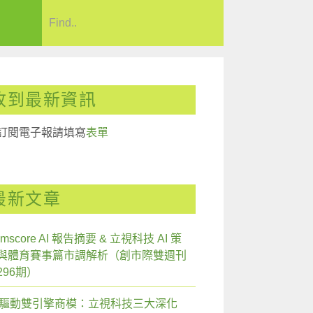
收到最新資訊
訂閱電子報請填寫
表單
最新文章
mscore AI 報告摘要 & 立視科技 AI 策
與體育賽事篇市調解析（創市際雙週刊
296期）
I 驅動雙引擎商模：立視科技三大深化