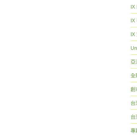
I
I
I
Un
亞
全
創
台
台
專