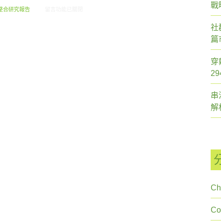
戰
在〈2013.06 創市際月刊報告書〉中
整合研究報告
留言功能已關閉
社
篇
穿
2
串
解
Ch
C