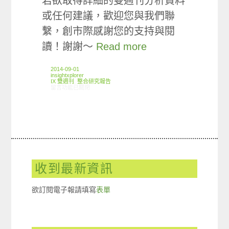
若欲取得詳細的雙週刊分析資料
或任何建議，歡迎您與我們聯
繫，創市際感謝您的支持與閱
讀！謝謝～
Read more
2014-09-01
insightxplorer
IX 雙週刊
,
整合研究報告
在〈創市際雙週刊第二十四期 20140901〉中
留言功能已關閉
收到最新資訊
欲訂閱電子報請填寫
表單