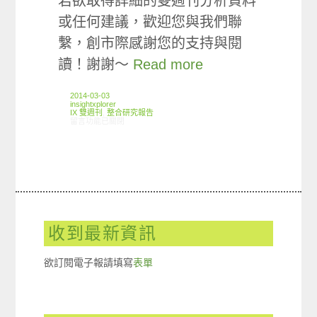
若欲取得詳細的雙週刊分析資料
或任何建議，歡迎您與我們聯
繫，創市際感謝您的支持與閱
讀！謝謝～
Read more
2014-03-03
insightxplorer
IX 雙週刊
,
整合研究報告
在〈創市際雙週刊第十二期 20140303〉中
留言功能已關閉
收到最新資訊
欲訂閱電子報請填寫
表單