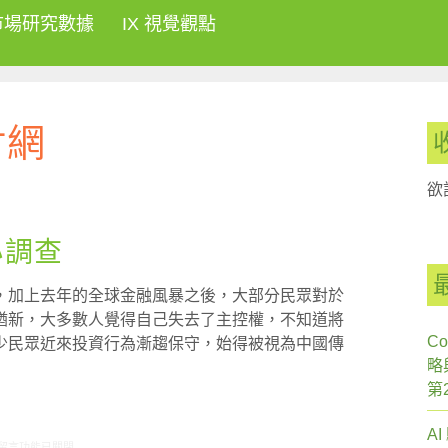
市場研究數據
IX 視覺觀點
財網
欲
小調查
，加上去年的全球金融風暴之後，大部分民眾對於
猶新，大多數人覺得自己失去了主控權，不知道將
Co
少民眾近來投資行為漸趨保守，始得被視為中國傳
略
第
A
在〈研究案例: 理財規劃小調查〉中
留言功能已關閉