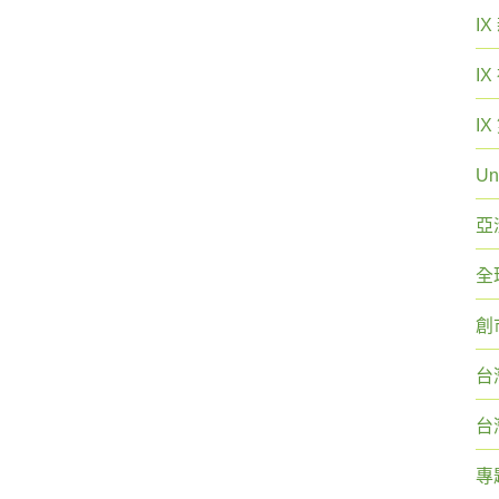
I
I
I
Un
亞
全
創
台
台
專