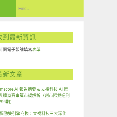
收到最新資訊
訂閱電子報請填寫
表單
最新文章
mscore AI 報告摘要 & 立視科技 AI 策
與體育賽事篇市調解析（創市際雙週刊
296期）
I 驅動雙引擎商模：立視科技三大深化