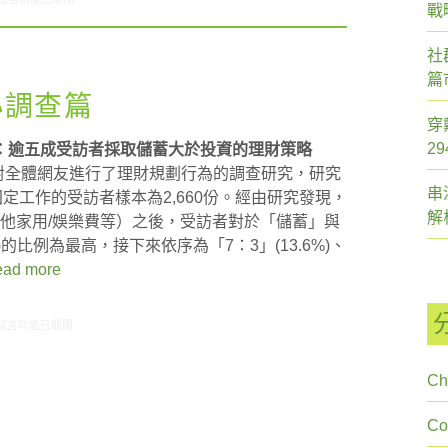
戰
社
篇
小調查篇
穿
2
A：逾五成受訪者採取儲蓄大於投資的理財策略
針對全體網友進行了理財規劃行為的調查研究，研究
串
固定工作的受訪者樣本為2,660份。經由研究發現，
解
其他家用/娛樂費等）之後，受訪者對於「儲蓄」與
)的比例為最高，接下來依序為「7：3」(13.6%)、
ad more
在〈研究案例: 理財規劃小調查篇〉中
留言功能已關閉
Ch
C