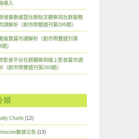
略導入
群增量數據暨社群貼文觀察與社群服務
市調解析（創市際雙週刊第295期）
戴裝置篇市調解析（創市際雙週刊第
94期）
流影音平台社群觀察與線上影音篇市調
析（創市際雙週刊第293期）
分類
atty Charts
(12)
omscore數據公告
(13)