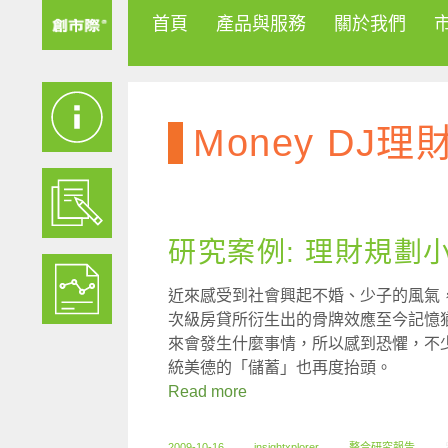
首頁
產品與服務
關於我們
Money DJ理
研究案例: 理財規劃
近來感受到社會興起不婚、少子的風氣
次級房貸所衍生出的骨牌效應至今記憶
來會發生什麼事情，所以感到恐懼，不
統美德的「儲蓄」也再度抬頭。
Read more
2009-10-16
insightxplorer
整合研究報告