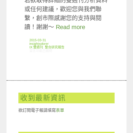
若欲取得詳細的雙週刊分析資料
或任何建議，歡迎您與我們聯
繫，創市際感謝您的支持與閱
讀！謝謝～
Read more
2015-03-31
insightxplorer
IX 雙週刊
,
整合研究報告
在〈創市際雙週刊第三十七期 20150331〉中
留言功能已關閉
收到最新資訊
欲訂閱電子報請填寫
表單