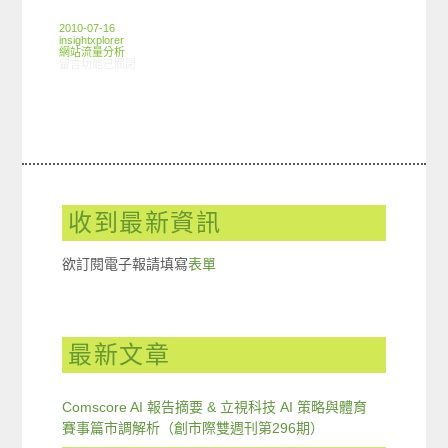
2010-07-16
insightxplorer
網站流量分析
在〈全球趨勢：亞太地區約半數網友5月曾造訪社群網站〉中
留言功能已關閉
收到最新資訊
欲訂閱電子報請填寫
表單
最新文章
Comscore AI 報告摘要 & 立視科技 AI 策略與體育
賽事篇市調解析（創市際雙週刊第296期）