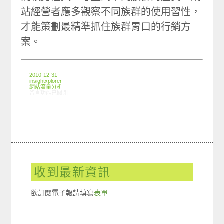
站經營者應多觀察不同族群的使用習性，
才能策劃最精準抓住族群胃口的行銷方
案。
2010-12-31
insightxplorer
網站流量分析
在〈ARO觀察：性別族群網路使用狀況〉中
留言功能已關閉
收到最新資訊
欲訂閱電子報請填寫
表單