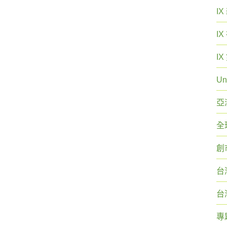
I
I
I
Un
亞
全
創
台
台
專