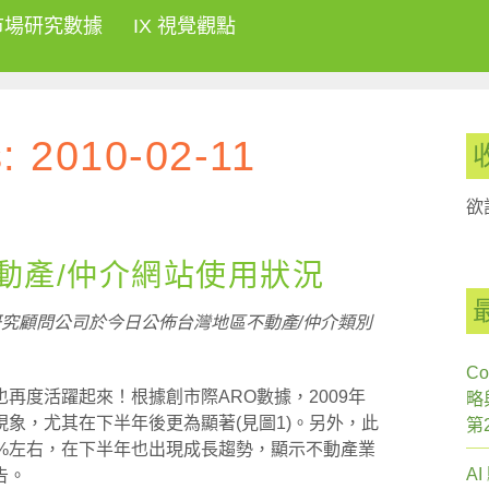
市場研究數據
IX 視覺觀點
s:
2010-02-11
欲
年不動產/仲介網站使用狀況
究顧問公司於今日公佈台灣地區不動產/仲介類別
Co
再度活躍起來！根據創市際ARO數據，2009年
略
象，尤其在下半年後更為顯著(見圖1)。另外，此
第
0%左右，在下半年也出現成長趨勢，顯示不動產業
A
告。