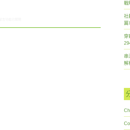
戰
社
在〈ARO觀察: 2009年不動產/仲介網站使用狀況〉中
留言功能已關閉
篇
穿
2
串
解
Ch
C