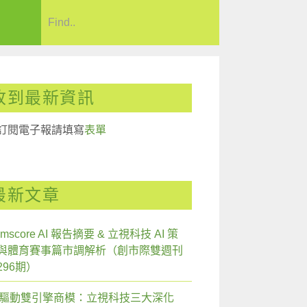
收到最新資訊
訂閱電子報請填寫
表單
最新文章
mscore AI 報告摘要 & 立視科技 AI 策
與體育賽事篇市調解析（創市際雙週刊
296期）
I 驅動雙引擎商模：立視科技三大深化