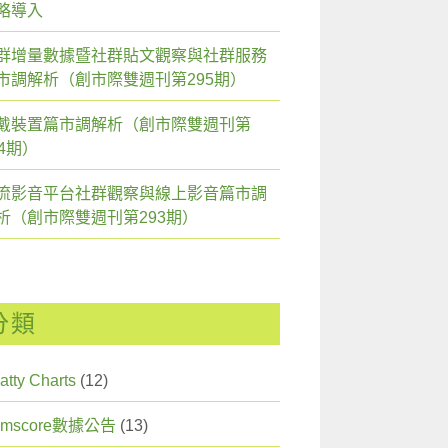
略導入
群增量數據暨社群貼文觀察與社群服務
市調解析（創市際雙週刊第295期）
戴裝置篇市調解析（創市際雙週刊第
94期）
流影音平台社群觀察與線上影音篇市調
析（創市際雙週刊第293期）
分類
atty Charts
(12)
omscore數據公告
(13)