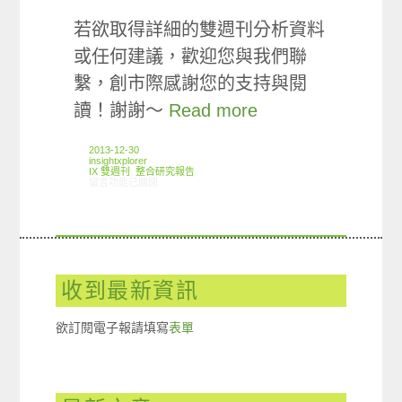
若欲取得詳細的雙週刊分析資料
或任何建議，歡迎您與我們聯
繫，創市際感謝您的支持與閱
讀！謝謝～
Read more
2013-12-30
insightxplorer
IX 雙週刊
,
整合研究報告
在〈創市際雙週刊第八期 20131230〉中
留言功能已關閉
收到最新資訊
欲訂閱電子報請填寫
表單