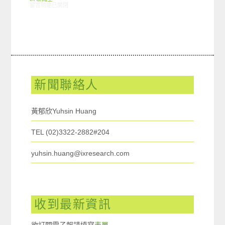
在〈comScore與創市際依據comScore MMX®數據公佈2017年05月台灣網路
留言功能已關閉
新聞聯絡人
黃郁欣Yuhsin Huang
TEL (02)3322-2882#204
yuhsin.huang@ixresearch.com
收到最新資訊
欲訂閱電子報請填寫
表單