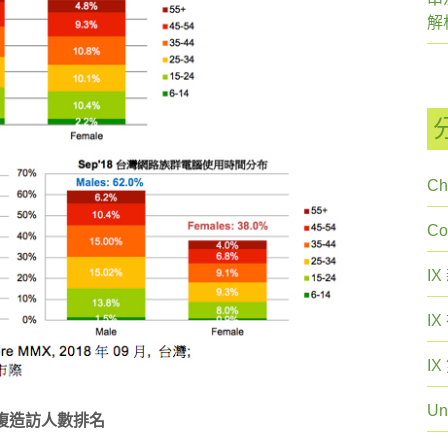
解
Ch
C
I
I
I
Un
重複造訪人數排名