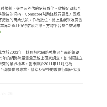
為您在跨媒體規劃、交易及評估的信賴夥伴。數據足跡結合
階智能洞察，Comscore幫助媒體買賣雙方透過
有把握的商業決策。作為數位、機上盒觀眾及廣告
e為業界新興且值得信賴之第三方跨平台整合監測來
m
立於2003年，透過網際網路蒐集最全面的網路
15年的網路流量測量及線上研究調查。創市際建立
究的業界標準。創市際於2011年11月成為
，在台灣提供最專業、精準及完整的數位行銷研究服
Comscore與創市際依據Comscore MMX®數據公佈2018年09月台灣網路活動分析報告〉中
功能已關閉