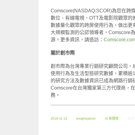
Comscore(NASDAQ:SCOR)
數位、有線電視、OTT及電影院觀眾的進
數據量化觀眾的跨屏使用行為，做出更
大規模監測的公認領導者，Comscor
源。更多資訊，請造訪：
Comscore.co
關於創市際
創市際為台灣專業行銷研究顧問公司，成
使用行為及生活型態研究數據，累積逾
的研究方法及數據資訊已成為網路行銷研
Comscore在台灣獨家第三方代理商
務。
在〈
2018-11-12
insightxplorer
IX 新聞室
留言