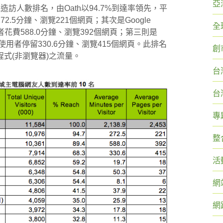
亞
訪人數排名，由Oath以94.7%到達率領先，平
.5分鐘、瀏覽221個網頁；其次是Google
全
用者花費588.0分鐘、瀏覽392個網頁；第三則是
每位使用者停留330.6分鐘、瀏覽415個網頁。此排名
創
式(非瀏覽器)之流量。
台
台
專
整
活
網
網