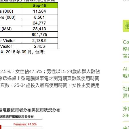
Co
略
第
A
5%，女性佔47.5%；男性以15-24歲族群人數佔
戰
。觀察透過桌上型電腦與筆電之瀏覽網頁數與使用時間
覽頁數，25-34歲投入最高使用時間，女性主要使用
社
篇
穿
2
串