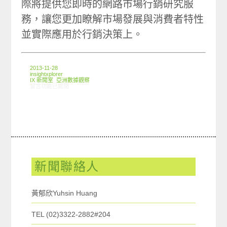
際將提供您即時的網路市場行銷研究服
務，讓您更加瞭解市場發展與消費者特性
並實際應用於行銷決策上。
2013-11-28
insightxplorer
IX 新聞室
,
亞洲數據觀察
在〈創市際兩岸洞察：先找商品還是先進網站？兩岸網友購買方式有差異！〉中
留言功能已關閉
新聞聯絡人
黃郁欣Yuhsin Huang
TEL (02)3322-2882#204