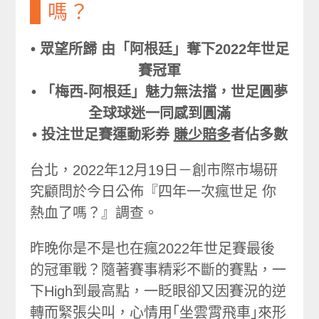
嗎？
• 眾望所歸 由「阿根廷」奪下2022年世足
賽冠軍
• 「梅西-阿根廷」魅力無法擋，世足圓夢
全球球迷一同感到圓滿
• 投注世足賽運動彩券
賺少賠多
者佔多數
台北，2022年12月19日－創市際市場研
究顧問於今日公佈『四年一次瘋世足 你
熱血了嗎？』調查。
昨晚你是不是也在瘋2022年世足賽最後
的冠軍戰？隨著賽事精彩不斷的賽點，一
下High到最高點，一眨眼卻又因賽況的逆
轉而緊張尖叫，心情用｢坐雲霄飛車｣來形