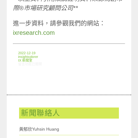
際®市場研究顧問公司**
進一步資料，請參觀我們的網站：
ixresearch.com
2022-12-19
insightxplorer
IX 新聞室
在〈四年一次瘋世足 你熱血了嗎？〉中
留言功能已關閉
新聞聯絡人
黃郁欣Yuhsin Huang