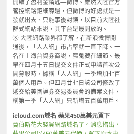
開啟了盈利金鑰匙—微博。雖然大陸官方
管控網路鉅細靡遺，但微博的好處就是一
發就出去、只能事後封鎖，以目前大陸社
群式網站來說，其平台是最開放的。
③ 大陸網路業界都了解，在新浪微博開
通後，「人人網」市占率就一直下降。一
名在上海台資券商說，魔鬼藏在細節。最
早在四月十五日提交文件正式申請首次公
開募股時，據稱「人人網」一季增加七百
萬個人用戶。但四月廿七日該公司修改了
遞交給美國證券交易委員會的備案文件，
稱第一季「人人網」只新增五百萬用戶。
icloud.com域名 蘋果450萬美元買下
賈伯斯花大錢買網路域名了。消息指出，
蘋果公司以450萬美元代價，買下原本由