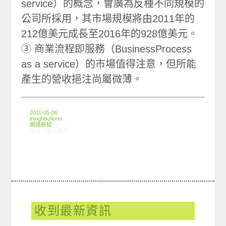
service）的概念，會廣為反種不同規模的
公司所採用，其市場規模將由2011年的
212億美元成長至2016年的928億美元。
③ 商業流程即服務（BusinessProcess
as a service）的市場值得注意，但所能
產生的營收挹注尚屬微薄。
2011-05-06
insightxplorer
網路新知
在〈04/28-05/04網路新聞〉中
留言功能已關閉
收到最新資訊