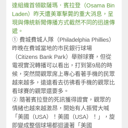
達組織首領歐薩瑪．賓拉登（Osama Bin
Laden）昨天遭美軍擊斃的重大消息，呈
現與傳統新聞傳播方式截然不同的迅速傳
遞。
① 費城費城人隊（Philadelphia Phillies）
昨晚在費城當地的市民銀行球場
（Citizens Bank Park）舉辦球賽，但從
電視實況轉播可以看出，打到第9局的時
候，突然間觀眾席上專心看著手機的民眾
越來越多，遠遠看去彷彿看手機的觀眾比
看球賽的觀眾還要多。
② 隨著賓拉登的死訊獲得證實，觀眾的
情緒也越來越激昂，開始有人振臂大喊
「美國（USA）！美國（USA）！」，旋
即變成整個球場都迴盪著「美國