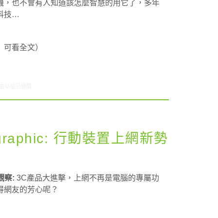
機，也不會有人知道該怎麼智慧的用它了，多年
科技…
」可看全文）
〈Chatty Charts: 台灣學生幾乎人手一機啊！〉中
言功能已關閉
nfographic: 行動裝置上網新勢
 觀察:
3C產品大進擊，上網不再是電腦的專屬功
得網友的芳心呢？