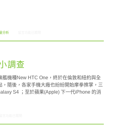
在〈comScore x IX Infographic: 行動裝置上網新勢力〉中
量分析
留言功能已關閉
小調查
機種New HTC One，終於在倫敦和紐約與全
點，隨後，各家手機大廠也紛紛開始摩拳擦掌，三
axy S4 ；至於蘋果(Apple) 下一代iPhone 的消
在〈研究案例:智慧型手機小調查〉中
留言功能已關閉