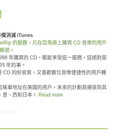
聞
備消滅 iTunes
utoRip 的服務，凡在亞馬遜上購買 CD 音樂的用戶
雲帳號。
998 年購買的 CD，都能享受這一服務，這絕對是
5 年的事。
想要 CD 的好音質，又喜歡數位音樂便捷性的用戶轉
且帳單地址在美國的用戶，未來的計劃是擴張到其
、意、西和日本。
Read more
1/10-01/16網路新聞〉中
功能已關閉