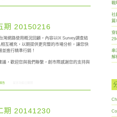
戰
社
篇
 20150216
穿
灣網路使用概況回顧，內容以IX Survey調查結
2
析工具相互補充，以期提供更完整的市場分析，讓您快
場並進行精準行銷！
串
解
建議，歡迎您與我們聯繫，創市際感謝您的支持與
在〈創市際雙週刊第三十五期 20150216〉中
報告
留言功能已關閉
Ch
 20141230
C