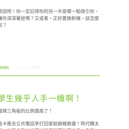
原因吧！你一定記得你的另一半是哪一點吸引你，
讓你深深著迷嗎？又或者，正好要換新機，該怎麼
呢？
在〈Chatty Charts: 挑手機 = 挑對象〉中
視覺觀點
留言功能已關閉
: 台灣學生幾乎人手一機啊！
圓規三角板的比例還高了！
話卡衝去公共電話亭打回家給娘親救援！時代轉太