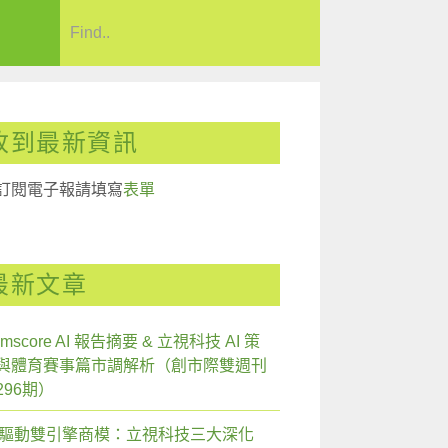
收到最新資訊
訂閱電子報請填寫
表單
最新文章
mscore AI 報告摘要 & 立視科技 AI 策
與體育賽事篇市調解析（創市際雙週刊
296期）
I 驅動雙引擎商模：立視科技三大深化