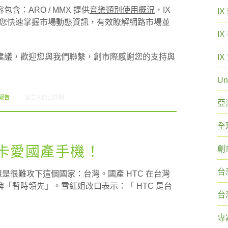
：ARO / MMX 提供
音樂類別使用概況
，IX
I
您快速掌握市場動態資訊，有效瞭解網路市場並
I
建議，歡迎您與我們聯繫，創市際感謝您的支持與
I
Un
在〈創市際雙週刊第三十二期 20141230〉中
報告
留言功能已關閉
亞
全
 台灣卡愛國產手機！
創
台
，還是很難攻下這個國家：台灣。國產 HTC 在台灣
「暫時領先」。雪紅姐改口表示：「 HTC 是台
台
專