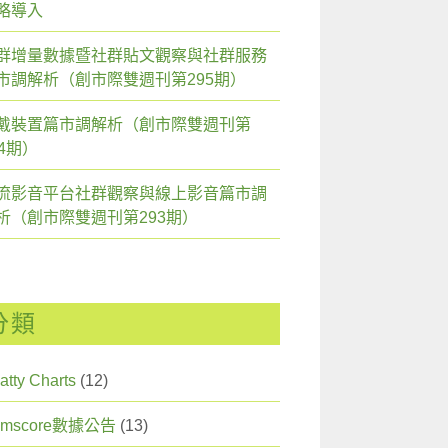
略導入
群增量數據暨社群貼文觀察與社群服務
市調解析（創市際雙週刊第295期）
戴裝置篇市調解析（創市際雙週刊第
94期）
流影音平台社群觀察與線上影音篇市調
析（創市際雙週刊第293期）
分類
atty Charts
(12)
omscore數據公告
(13)