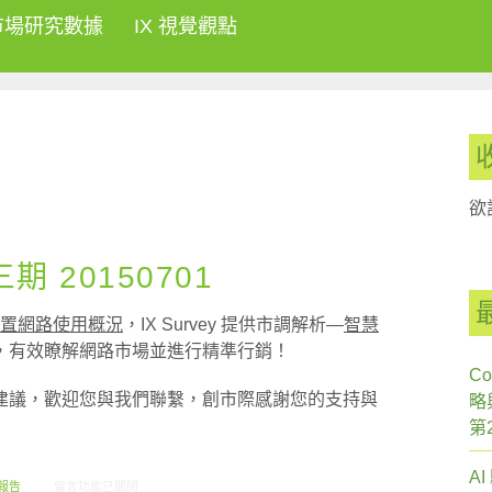
市場研究數據
IX 視覺觀點
欲
 20150701
置網路使用概況
，IX Survey 提供市調解析—
智慧
，有效瞭解網路市場並進行精準行銷！
Co
建議，歡迎您與我們聯繫，創市際感謝您的支持與
略
第
A
在〈創市際雙週刊第四十三期 20150701〉中
報告
留言功能已關閉