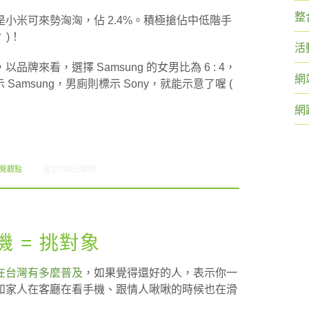
整
小米可來勢洶洶，佔 2.4%。積極搶佔中低階手
 )！
活
來看，選擇 Samsung 的女男比為 6 : 4，
網
示 Samsung，男廁則標示 Sony，就能示意了喔 (
網
在〈Chatty Charts: 台灣卡愛國產手機！〉中
視覺觀點
留言功能已關閉
挑手機 = 挑對象
在台灣有多麼普及
，如果覺得還好的人，表示你一
和家人在客廳在看手機、跟情人啾啾的時候也在滑