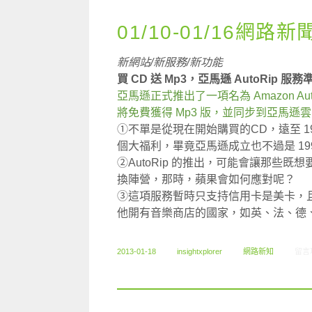
01/10-01/16網路新
新網站/新服務/新功能
買 CD 送 Mp3，亞馬遜 AutoRip 服務準
亞馬遜正式推出了一項名為 Amazon A
將免費獲得 Mp3 版，並同步到亞馬遜
①不單是從現在開始購買的CD，遠至 1
個大福利，畢竟亞馬遜成立也不過是 199
②AutoRip 的推出，可能會讓那些既
換陣營，那時，蘋果會如何應對呢？
③這項服務暫時只支持信用卡是美卡，
他開有音樂商店的國家，如英、法、德
在〈0
2013-01-18
insightxplorer
網路新知
留言