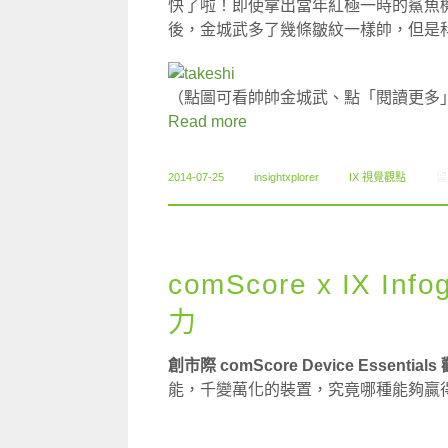
快了啦！即使拿出當年紅極一時的鯊魚
後，金城武多了幾條皺紋一樣帥，但是
（點圖可看帥帥金城武、點「閱讀更多
Read more
在
2014-07-25
insightxplorer
IX 視覺觀點
留
comScore x IX I
力
創市際 comScore Device Essentials
能，千變萬化的裝置，究竟哪種能夠贏