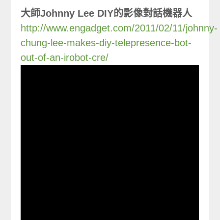
大師Johnny Lee DIY的影像對話機器人
http://www.engadget.com/2011/02/11/johnny-
chung-lee-makes-diy-telepresence-bot-
out-of-an-irobot-cre/