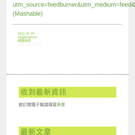
utm_source=feedburner&utm_medium=feed
(Mashable)
2011-02-25
insightxplorer
網路新知
在〈2011.02.25 科技新鮮事〉中
留言功能已關閉
收到最新資訊
欲訂閱電子報請填寫
表單
最新文章