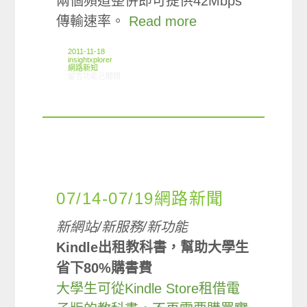
兩個頻道整併即可提供42Mbps
傳輸速率。
Read more
2011-11-18
insightxplorer
網路新知
在〈11/10-11/16網路新聞〉中
留言功能已關閉
07/14-07/19網路新聞
新網站/新服務/新功能
Kindle出租教科書，幫助大學生
省下80%購書費
大學生可從Kindle Store租借電