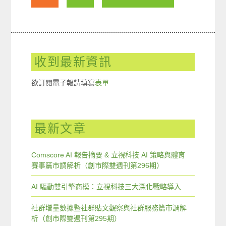
收到最新資訊
欲訂閱電子報請填寫
表單
最新文章
Comscore AI 報告摘要 & 立視科技 AI 策略與體育
賽事篇市調解析（創市際雙週刊第296期）
AI 驅動雙引擎商模：立視科技三大深化戰略導入
社群增量數據暨社群貼文觀察與社群服務篇市調解
析（創市際雙週刊第295期）