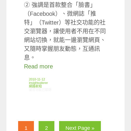
② 強調是首款整合「臉書」
（Facebook）、微網誌「推
特」（Twitter）等社交功能的社
交瀏覽器，讓使用者不用在不同
網站切換，就能一邊瀏覽網頁、
又隨時掌握朋友動態，互通訊
息。
Read more
2010-11-12
insightxplorer
網路新知
在〈11/4-11/9網路新聞〉中
留言功能已關閉
1
2
Next Page »