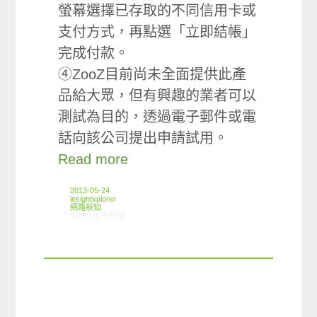
螢幕選擇已存取的不同信用卡或
支付方式，再點選「立即結帳」
完成付款。
④ZooZ目前尚未全面提供此產
品給大眾，但有興趣的業者可以
測試為目的，透過電子郵件或電
話向該公司提出申請試用。
Read more
2013-05-24
insightxplorer
網路新知
在〈05/16-05/22網路新聞〉中
留言功能已關閉