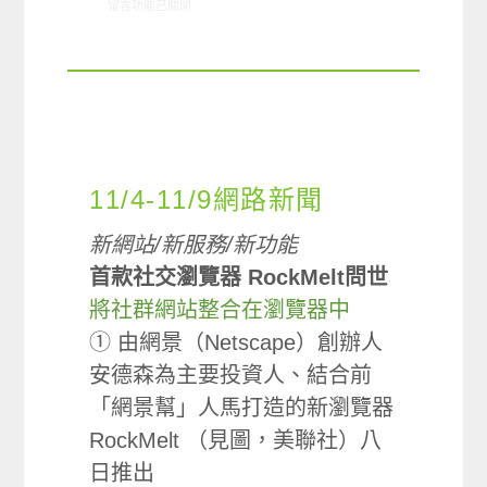
在〈01/05-01/12網路新聞〉中
留言功能已關閉
11/4-11/9網路新聞
新網站/新服務/新功能
首款社交瀏覽器 RockMelt問世
將社群網站整合在瀏覽器中
① 由網景（Netscape）創辦人
安德森為主要投資人、結合前
「網景幫」人馬打造的新瀏覽器
RockMelt （見圖，美聯社）八
日推出