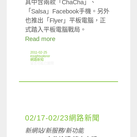
其中含兩款「ChaCha」、
「Salsa」Facebook手機。另外
也推出「Flyer」平板電腦，正
式踏入平板電腦戰局。
Read more
2011-02-25
insightxplorer
網路新知
在〈2011.02.25 科技新鮮事〉中
留言功能已關閉
02/17-02/23網路新聞
新網站/新服務/新功能