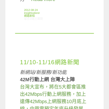
2012-08-24
insightxplorer
網路新知
在〈08/16-08/22網路新聞〉中
留言功能已關閉
11/10-11/16網路新聞
新網站/新服務/新功能
42M行動上網 台灣大上陣
台灣大宣布，將在5大都會區推
出42Mbps行動上網服務，加上
遠傳42Mbps上網服務10月底上
線，中華電預定年底升級發展