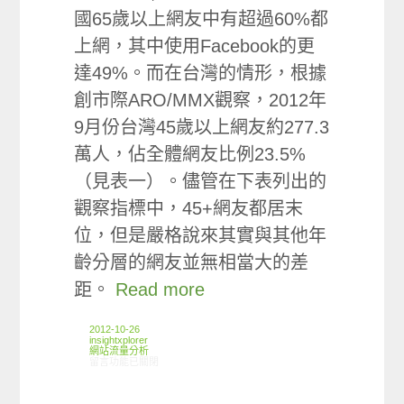
國65歲以上網友中有超過60%都
上網，其中使用Facebook的更
達49%。而在台灣的情形，根據
創市際ARO/MMX觀察，2012年
9月份台灣45歲以上網友約277.3
萬人，佔全體網友比例23.5%
（見表一）。儘管在下表列出的
觀察指標中，45+網友都居末
位，但是嚴格說來其實與其他年
齡分層的網友並無相當大的差
距。
Read more
2012-10-26
insightxplorer
網站流量分析
在〈ARO/MMX觀察:台灣熟齡族群網站使用偏好情形〉中
留言功能已關閉