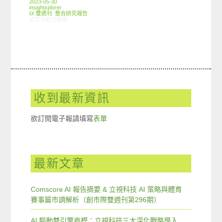
2023-05-30
insightxplorer
IX 雙週刊
,
整合研究報告
在〈創市際雙週刊第二二三期 20230530〉中
留言功能已關閉
收到最新資訊
欲訂閱電子報請填寫
表單
最新文章
Comscore AI 報告摘要 & 立視科技 AI 策略與體育
賽事篇市調解析（創市際雙週刊第296期）
AI 驅動雙引擎商模：立視科技三大深化戰略導入