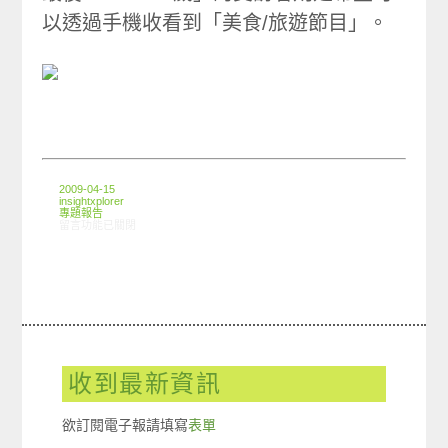
以透過手機收看到「美食/旅遊節目」。
2009-04-15
insightxplorer
專題報告
在〈創市際手機看電視接受度篇〉中
留言功能已關閉
收到最新資訊
欲訂閱電子報請填寫
表單