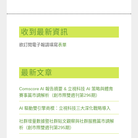
收到最新資訊
欲訂閱電子報請填寫
表單
最新文章
Comscore AI 報告摘要 & 立視科技 AI 策略與體育
賽事篇市調解析（創市際雙週刊第296期）
AI 驅動雙引擎商模：立視科技三大深化戰略導入
社群增量數據暨社群貼文觀察與社群服務篇市調解
析（創市際雙週刊第295期）