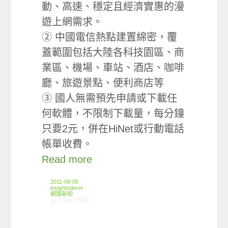
動、高速、穩定且經濟實惠的漫
遊上網需求。
② 中國電信熱點建置綿密，覆
蓋範圍包括大陸各科技園區、商
業區、機場、車站、酒店、咖啡
廳、旅遊景點、便利商店等
③ 國人無需預先申請或下載任
何軟體，不限制下載量，每分鐘
只要2元，併在HiNet或行動電話
帳單收費。
Read more
2011-08-05
insightxplorer
網路新知
在〈7/28-8/3網路新聞〉中
留言功能已關閉