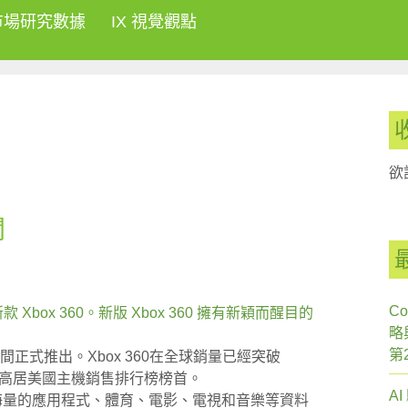
市場研究數據
IX 視覺觀點
欲
聞
Co
Xbox 360。新版 Xbox 360 擁有新穎而醒目的
略
第
期間正式推出。Xbox 360在全球銷量已經突破
月一直高居美國主機銷售排行榜榜首。
A
 萬會員及海量的應用程式、體育、電影、電視和音樂等資料