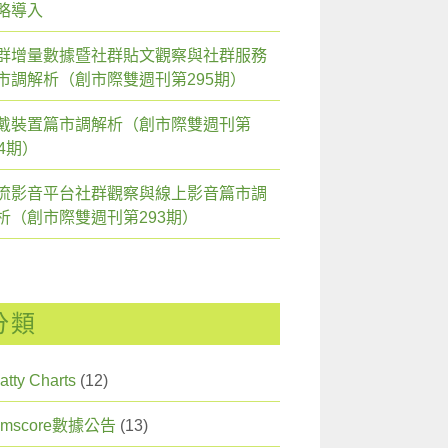
略導入
群增量數據暨社群貼文觀察與社群服務
市調解析（創市際雙週刊第295期）
戴裝置篇市調解析（創市際雙週刊第
94期）
流影音平台社群觀察與線上影音篇市調
析（創市際雙週刊第293期）
分類
atty Charts
(12)
omscore數據公告
(13)