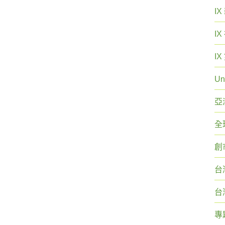
I
I
I
Un
亞
全
創
台
台
專