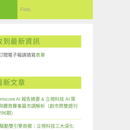
收到最新資訊
訂閱電子報請填寫
表單
最新文章
mscore AI 報告摘要 & 立視科技 AI 策
與體育賽事篇市調解析（創市際雙週刊
296期）
I 驅動雙引擎商模：立視科技三大深化