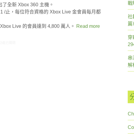
戰
新 Xbox 360 主機。
 / 31 /止，每位符合資格的 Xbox Live 金會員每月都
社
篇
Xbox Live 的會員達到 4,800 萬人。
Read more
穿
6/06-06/12網路新聞〉中
功能已關閉
2
串
解
Ch
C