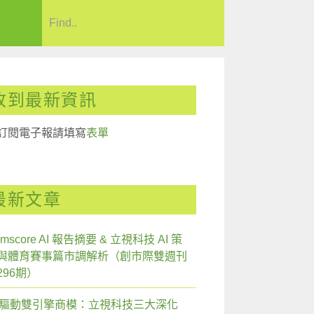
收到最新資訊
訂閱電子報請填寫
表單
最新文章
mscore AI 報告摘要 & 立視科技 AI 策
與體育賽事篇市調解析（創市際雙週刊
296期）
I 驅動雙引擎商模：立視科技三大深化