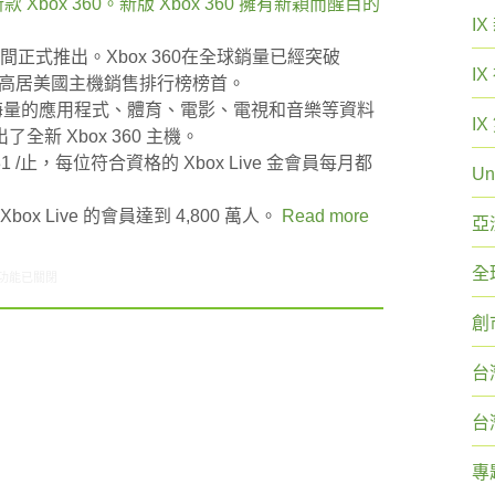
Xbox 360。新版 Xbox 360 擁有新穎而醒目的
I
期間正式推出。Xbox 360在全球銷量已經突破
I
月一直高居美國主機銷售排行榜榜首。
 萬會員及海量的應用程式、體育、電影、電視和音樂等資料
I
新 Xbox 360 主機。
 / 31 /止，每位符合資格的 Xbox Live 金會員每月都
Un
Xbox Live 的會員達到 4,800 萬人。
Read more
亞
全
6/06-06/12網路新聞〉中
功能已關閉
創
台
台
專