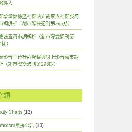
略導入
群增量數據暨社群貼文觀察與社群服務
市調解析（創市際雙週刊第295期）
戴裝置篇市調解析（創市際雙週刊第
94期）
流影音平台社群觀察與線上影音篇市調
析（創市際雙週刊第293期）
分類
atty Charts
(12)
omscore數據公告
(13)