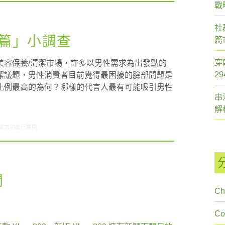
戰
社
容篇」小調查
篇
穿
美容保養/清潔市場，許多以男性需求為出發點的
2
潔議題，男性消費者目前覺得最困擾的臉部問題是
比例最高的為何？哪樣的代言人最有可能吸引男性
串
解
在〈研究案例:「男性美容篇」小調查〉中
留言功能已關閉
聞
Ch
C