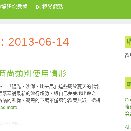
市場研究數據
IX 視覺觀點
s:
2013-06-14
欲
容時尚類別使用情形
來，「陽光、沙灘、比基尼」這些屬於夏天的代名
趕緊惡補最新的流行趨勢，讓自己美美地出遊之
Co
防曬的準備，黝黑的下場不僅讓你欲哭無淚，還得
略
ad more
第
在〈ARO/MMX觀察:美容時尚類別使用情形〉中
留言功能已關閉
A