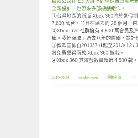
微軟公司在 E3 大展上向全球觀眾展示新款 
全新設計，也帶來多部遊戲鉅作。
①台灣地區的新版 Xbox 360將於暑假
7,600 萬台，並且在過去的 28 個
②Xbox Live 社群擁有 4,800
庫。我們汲取了過去八年的經驗，設計出了全
③微軟宣佈自2013/ 7 /1起至2013/ 12
將免費獲得兩款 Xbox 360 遊戲。
④Xbox 360 其遊戲數量超過 4,500 款，
在〈0
2013-06-14
insightxplorer
網路新知
留言