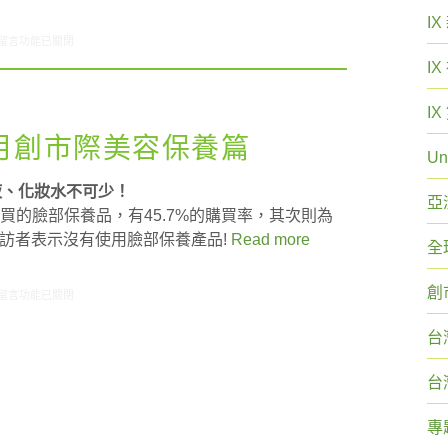
I
在〈研究案例: 臉部保養小調查〉中
留言功能已關閉
I
I
4月創市際美容保養篇
Un
液、化妝水不可少！
亞
購買的臉部保養品，有45.7%的購買率，其次則為
的受訪者表示沒有使用臉部保養產品!
Read more
全
創
在〈研究案例：2009年4月創市際美容保養篇〉中
留言功能已關閉
台
台
專