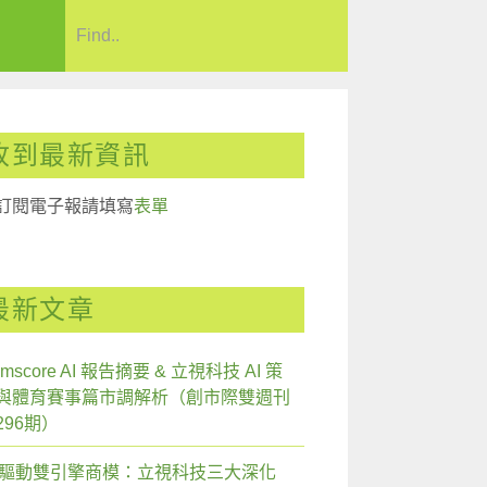
收到最新資訊
訂閱電子報請填寫
表單
最新文章
mscore AI 報告摘要 & 立視科技 AI 策
與體育賽事篇市調解析（創市際雙週刊
296期）
I 驅動雙引擎商模：立視科技三大深化