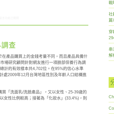
戰
社
在〈研究案例: 面膜小調查〉中
留言功能已關閉
篇
穿
2
小調查
串
解
於在產品購買上的金錢考量不同，而且產品具備什
際市場研究顧問針對網友進行一項臉部保養行為調
，總計的有效樣本共4,702位。在95%的信心水準
主計處2009年12月台灣地區性別及年齡人口結構進
買「洗面乳/洗臉產品」，又以女性、25-39歲的
Ch
，以女性比例較高；接著為「化妝水」(33.4%)，則
C