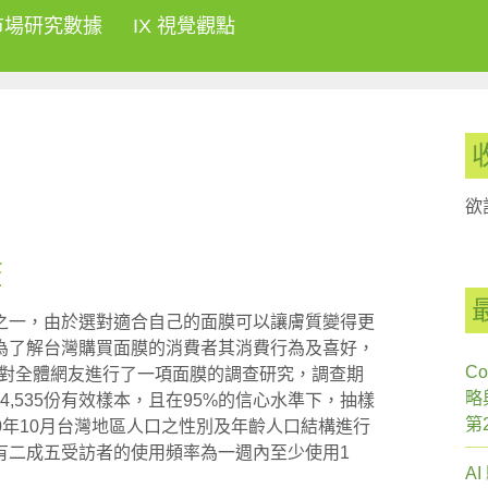
市場研究數據
IX 視覺觀點
欲
查
之一，由於選對適合自己的面膜可以讓膚質變得更
為了解台灣購買面膜的消費者其消費行為及喜好，
Co
，針對全體網友進行了一項面膜的調查研究，調查期
略
了4,535份有效樣本，且在95%的信心水準下，抽樣
第
010年10月台灣地區人口之性別及年齡人口結構進行
有二成五受訪者的使用頻率為一週內至少使用1
A