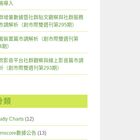
略導入
群增量數據暨社群貼文觀察與社群服務
市調解析（創市際雙週刊第295期）
戴裝置篇市調解析（創市際雙週刊第
94期）
流影音平台社群觀察與線上影音篇市調
析（創市際雙週刊第293期）
分類
atty Charts
(12)
omscore數據公告
(13)