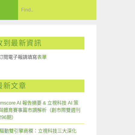
收到最新資訊
訂閱電子報請填寫
表單
最新文章
mscore AI 報告摘要 & 立視科技 AI 策
與體育賽事篇市調解析（創市際雙週刊
296期）
I 驅動雙引擎商模：立視科技三大深化