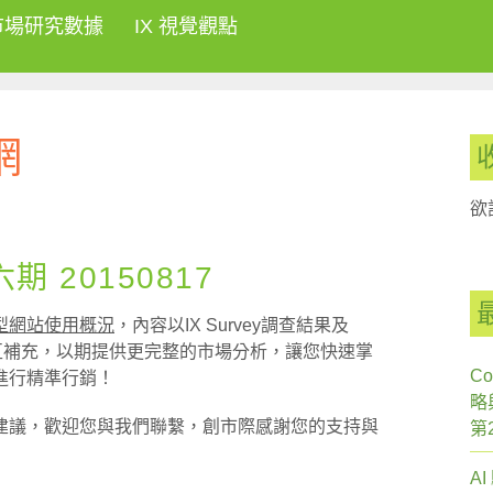
市場研究數據
IX 視覺觀點
網
欲
 20150817
型網站使用概況
，內容以IX Survey調查結果及
具相互補充，以期提供更完整的市場分析，讓您快速掌
Co
進行精準行銷！
略
建議，歡迎您與我們聯繫，創市際感謝您的支持與
第
A