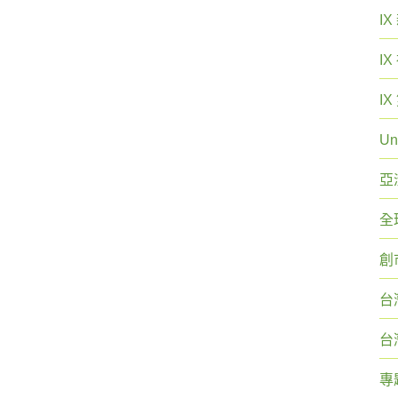
I
I
I
Un
亞
全
創
台
台
專