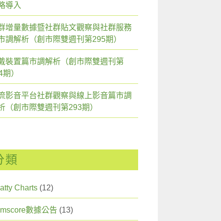
略導入
群增量數據暨社群貼文觀察與社群服務
市調解析（創市際雙週刊第295期）
戴裝置篇市調解析（創市際雙週刊第
94期）
流影音平台社群觀察與線上影音篇市調
析（創市際雙週刊第293期）
分類
atty Charts
(12)
omscore數據公告
(13)