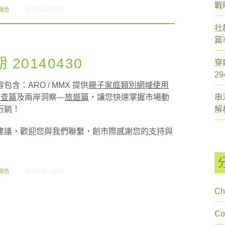
戰
在〈創市際雙週刊第四十六期 20150817〉中
報告
留言功能已關閉
社
篇
20140430
穿
2
：ARO / MMX 提供
親子家庭類別網域使用
調查篇
及兩岸洞察—
旅遊篇
，讓您快速掌握市場動
串
行銷！
解
建議，歡迎您與我們聯繫，創市際感謝您的支持與
在〈創市際雙週刊第十六期 20140430〉中
報告
留言功能已關閉
Ch
C