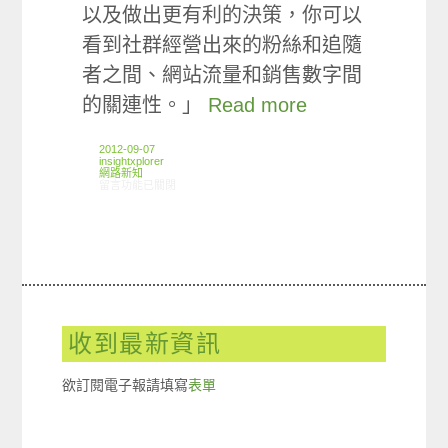
以及做出更有利的決策，你可以
看到社群經營出來的粉絲和追隨
者之間、網站流量和銷售數字間
的關連性。」
Read more
2012-09-07
insightxplorer
網路新知
在〈08/30-09/05網路新聞〉中
留言功能已關閉
收到最新資訊
欲訂閱電子報請填寫
表單