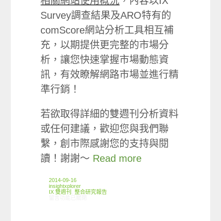
相關網站使用概況
，內容以IX
Survey調查結果及ARO特有的
comScore網站分析工具相互補
充，以期提供更完整的市場分
析，讓您快速掌握市場動態資
訊，有效瞭解網路市場並進行精
準行銷！
若欲取得詳細的雙週刊分析資料
或任何建議，歡迎您與我們聯
繫，創市際感謝您的支持與閱
讀！謝謝～
Read more
2014-09-16
insightxplorer
IX 雙週刊
,
整合研究報告
在〈創市際雙週刊第二十五期 20140916〉中
留言功能已關閉