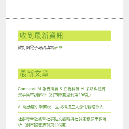
收到最新資訊
欲訂閱電子報請填寫
表單
最新文章
Comscore AI 報告摘要 & 立視科技 AI 策略與體育
賽事篇市調解析（創市際雙週刊第296期）
AI 驅動雙引擎商模：立視科技三大深化戰略導入
社群增量數據暨社群貼文觀察與社群服務篇市調解
析（創市際雙週刊第295期）