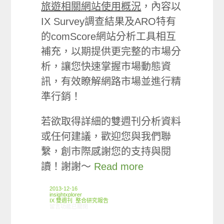
旅遊相關網站使用概況
，內容以
IX Survey調查結果及ARO特有
的comScore網站分析工具相互
補充，以期提供更完整的市場分
析，讓您快速掌握市場動態資
訊，有效瞭解網路市場並進行精
準行銷！
若欲取得詳細的雙週刊分析資料
或任何建議，歡迎您與我們聯
繫，創市際感謝您的支持與閱
讀！謝謝～
Read more
2013-12-16
insightxplorer
IX 雙週刊
,
整合研究報告
在〈創市際雙週刊第七期 20131216〉中
留言功能已關閉