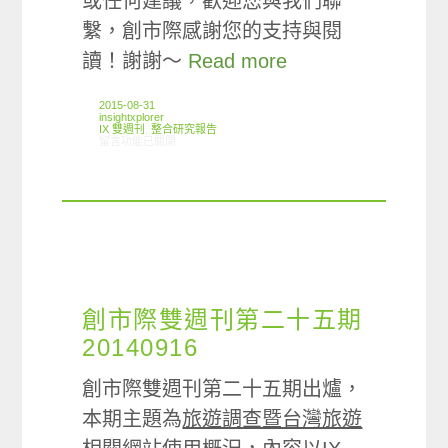
或任何建議，歡迎您與我們聯
繫，創市際感謝您的支持與閱
讀！謝謝～
Read more
2015-08-31
insightxplorer
IX 雙週刊
,
整合研究報告
在〈創市際雙週刊第四十七期 20150831〉中
留言功能已關閉
創市際雙週刊第二十五期
20140916
創市際雙週刊第二十五期出爐，
本期主題為
旅遊調查暨台灣旅遊