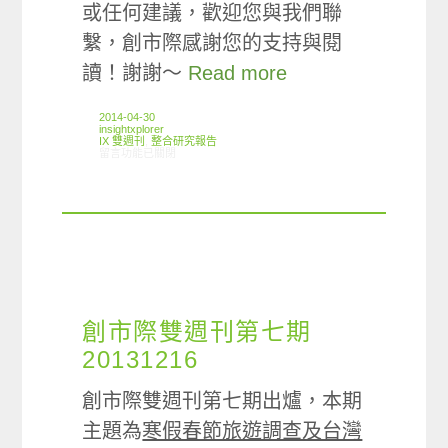
或任何建議，歡迎您與我們聯
繫，創市際感謝您的支持與閱
讀！謝謝～
Read more
2014-04-30
insightxplorer
IX 雙週刊
,
整合研究報告
在〈創市際雙週刊第十六期 20140430〉中
留言功能已關閉
創市際雙週刊第七期
20131216
創市際雙週刊第七期出爐，本期
主題為
寒假春節旅遊調查及台灣