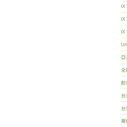
I
I
I
Un
亞
全
創
台
台
專