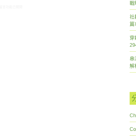
戰
在〈研究案例: 藝人代言小調查〉中
留言功能已關閉
社
篇
穿
2
串
解
Ch
C