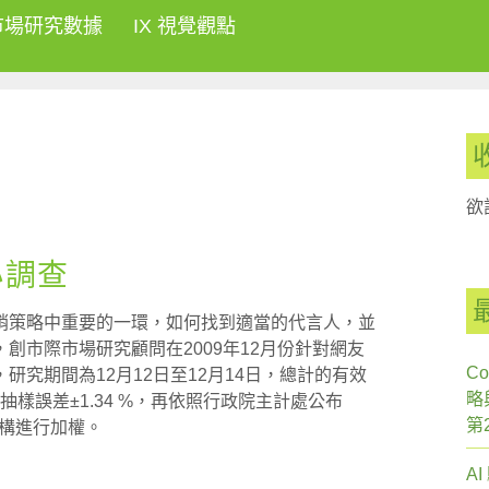
市場研究數據
IX 視覺觀點
欲
小調查
銷策略中重要的一環，如何找到適當的代言人，並
創市際市場研究顧問在2009年12月份針對網友
Co
究期間為12月12日至12月14日，總計的有效
略
，抽樣誤差±1.34 %，再依照行政院主計處公布
第
結構進行加權。
A