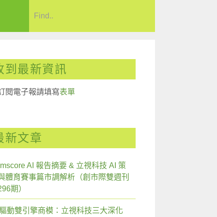
收到最新資訊
訂閱電子報請填寫
表單
最新文章
mscore AI 報告摘要 & 立視科技 AI 策
與體育賽事篇市調解析（創市際雙週刊
296期）
I 驅動雙引擎商模：立視科技三大深化