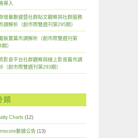
略導入
群增量數據暨社群貼文觀察與社群服務
市調解析（創市際雙週刊第295期）
戴裝置篇市調解析（創市際雙週刊第
94期）
流影音平台社群觀察與線上影音篇市調
析（創市際雙週刊第293期）
分類
atty Charts
(12)
omscore數據公告
(13)