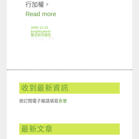
行加權。
Read more
2009-12-25
insightxplorer
整合研究報告
在〈研究案例: 藝人代言小調查〉中
留言功能已關閉
收到最新資訊
欲訂閱電子報請填寫
表單
最新文章