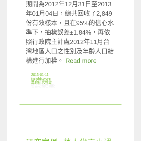
期間為2012年12月31日至2013
年01月04日，總共回收了2,849
份有效樣本，且在95%的信心水
準下，抽樣誤差±1.84%，再依
照行政院主計處2012年11月台
灣地區人口之性別及年齡人口結
構進行加權。
Read more
2013-01-11
insightxplorer
整合研究報告
在〈研究案例:代言人小調查〉中
留言功能已關閉